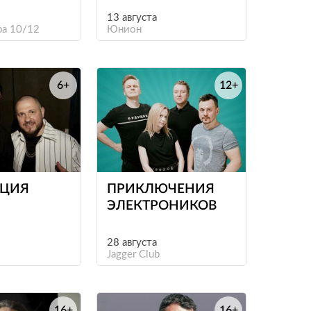
13 августа
а 10/12
Юнион
6+
12+
е
е
ЦИЯ
ПРИКЛЮЧЕНИЯ
ЭЛЕКТРОНИКОВ
28 августа
Jagger Club
16+
16+