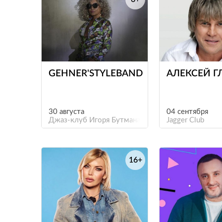
е
GEHNER'STYLEBAND
АЛЕКСЕЙ 
30 августа
04 сентября
Джаз-клуб Игоря Бутмана
Jagger Club
16+
е