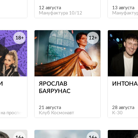
12 августа
13 августа
Мануфактура 10/12
Мануфактур
18+
12+
е
е
И
ЯРОСЛАВ
ИНТОНА
БАЯРУНАС
21 августа
28 августа
 на проспекте Культуры
Клуб Космонавт
K-30
16+
16+