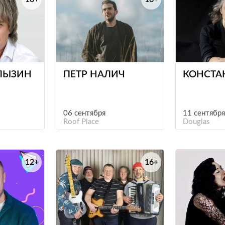
е
е
ГЛЫЗИН
ПЕТР НАЛИЧ
КОНСТА
06 сентября
11 сентября
Roof Place
Douglas
12+
16+
е
е