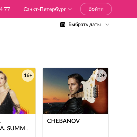
Войти
04 77
Санкт-Петербург
Выбрать даты
16+
12+
е
е
А
CHEBANOV
А. SUMMER
Х БИЛАЙН