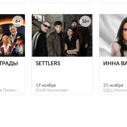
6+
16+
е
е
СТРАДЫ
SETTLERS
ИННА В
19 ноября
25 ноября
в Ленинградской области
Клуб Космонавт
КДЦ Моско