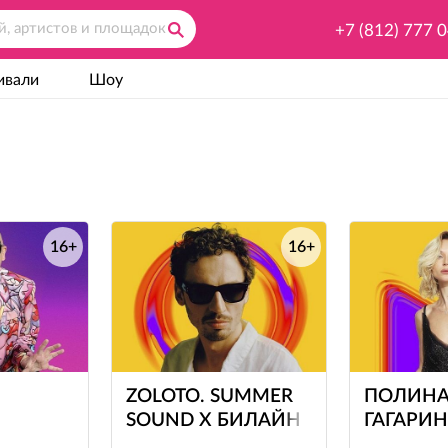
+7 (812) 777 
ивали
Шоу
16+
16+
е
е
ZOLOTO. SUMMER
ПОЛИН
SOUND Х БИЛАЙН
ГАГАРИН
SOUND 