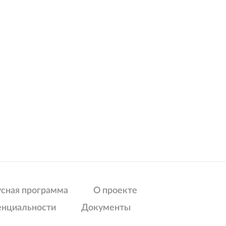
усная программа
О проекте
енциальности
Документы