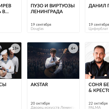
ИРЕВ
ПУЗО И ВИРТУОЗЫ
ДАНИЛ 
 В
ЛЕНИНГРАДА
"
19 сентября
19 сентября
Douglas
Циферблат
18+
6+
е
е
СЫ
AKSTAR
СОНЯ Б
& КРЕСТ
20 октября
22 октября
Дворец искусств Ленинградской области
PALMA