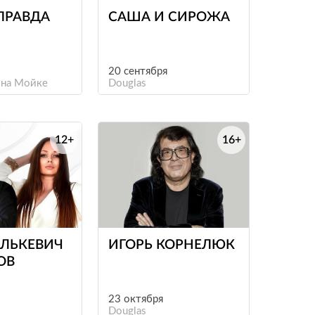
ПРАВДА
САША И СИРОЖА
20 сентября
 на Мойке
Douglas
12+
16+
е
е
ЕЛЬКЕВИЧ
ИГОРЬ КОРНЕЛЮК
ОВ
23 октября
Douglas