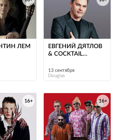
е
е
НТИН ЛЕМ
ЕВГЕНИЙ ДЯТЛОВ
& COCKTAIL
PROJECT
13 сентября
Douglas
16+
16+
е
е