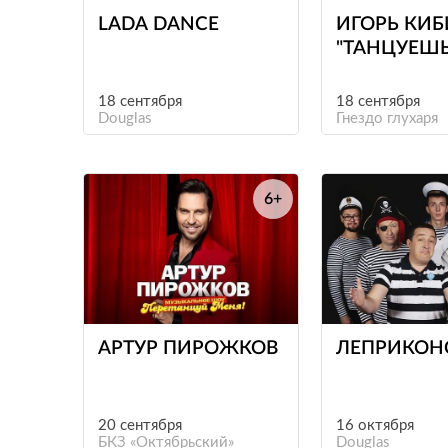
LADA DANCE
ИГОРЬ КИБ
"ТАНЦУЕШЬ
СТИЛЕ 90-Х
18 сентября
18 сентября
Douglas
Гнездо глухаря
6+
е
АРТУР ПИРОЖКОВ
ЛЕПРИКОН
20 сентября
16 октября
БКЗ «Октябрьский»
Douglas