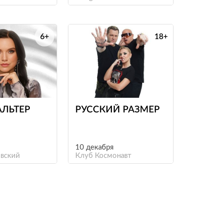
6+
18+
е
е
АЛЬТЕР
РУССКИЙ РАЗМЕР
10 декабря
вский
Клуб Космонавт