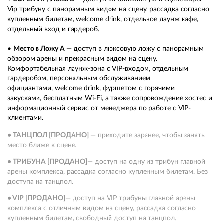
Vip трибуну с панорамным видом на сцену, рассадка согласно
купленным билетам, welcome drink, отдельное лаунж кафе,
отдельный вход и гардероб.
•
Место в Ложу А
— д
оступ в люксовую ложу с панорамным
обзором арены и прекрасным видом на сцену.
Комфортабельная лаунж-зона с VIP-входом, отдельным
гардеробом, персональным обслуживанием
официантами, welcome drink, фуршетом с горячими
закусками, бесплатным Wi-Fi, а также сопровождение хостес и
информационный сервис от менеджера по работе с VIP-
клиентами.
• ТАНЦПОЛ [ПРОДАНО]
— приходите заранее, чтобы занять
место ближе к сцене.
• ТРИБУНА [ПРОДАНО]
— доступ на одну из трибун главной
арены комплекса, рассадка согласно купленным билетам. Без
доступа на танцпол.
•
VIP
[ПРОДАНО]
— доступ на VIP трибуны главной арены
комплекса с отличным видом на сцену, рассадка согласно
купленным билетам, свободный доступ на танцпол.