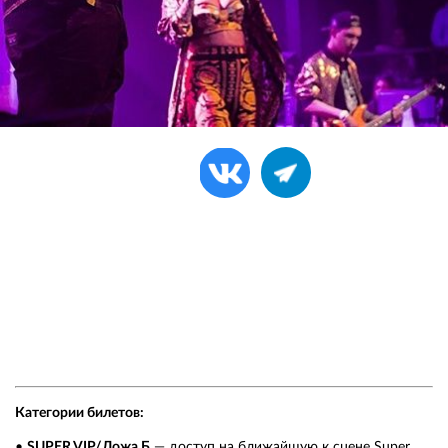
Поделиться:
Важно! Изменения для обладателей билетов категории
танцпол на 15 мая
Лидеры чартов и победители премий Artik & Asti «разрывают»
Петербург своим новым шоу! Свежие треки, а также
“платиновые” хиты разных лет – простая формула успеха их
концертов. На 15 мая все билеты уже проданы – успей урвать
билет на шоу 14 числа! Питер, вы с нами?
Категории билетов:
•
SUPER VIP/Ложа Б
— доступ на ближайшую к сцене Super