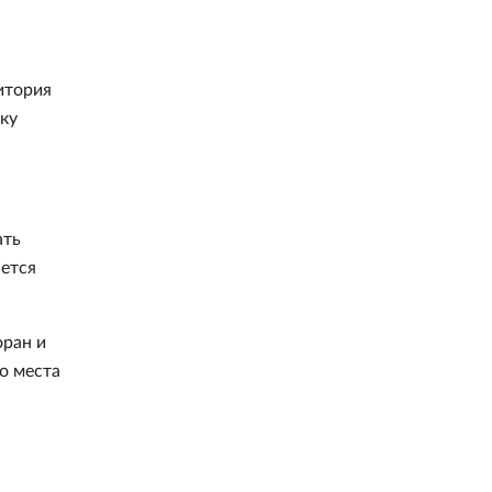
итория
ку
ать
яется
оран и
о места