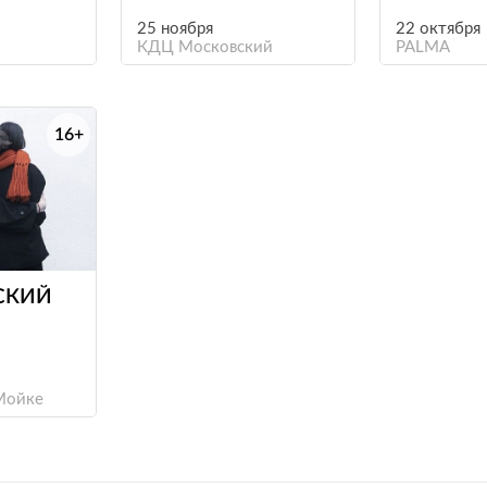
25 ноября
22 октября
КДЦ Московский
PALMA
16+
е
СКИЙ
Мойке