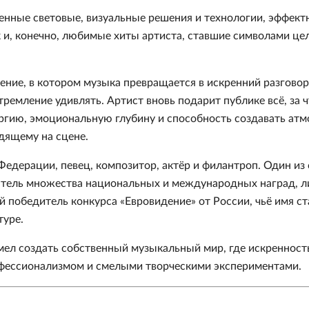
енные световые, визуальные решения и технологии, эффект
 и, конечно, любимые хиты артиста, ставшие символами це
ние, в котором музыка превращается в искренний разговор
тремление удивлять. Артист вновь подарит публике всё, за ч
ргию, эмоциональную глубину и способность создавать атм
дящему на сцене.
едерации, певец, композитор, актёр и филантроп. Один из
атель множества национальных и международных наград, л
 победитель конкурса «Евровидение» от России, чьё имя ст
туре.
мел создать собственный музыкальный мир, где искренност
офессионализмом и смелыми творческими экспериментами.