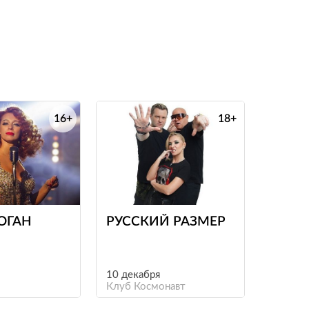
16+
18+
е
е
ОГАН
РУССКИЙ РАЗМЕР
10 декабря
Клуб Космонавт