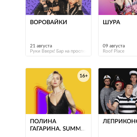
е
ВОРОВАЙКИ
ШУРА
21 августа
09 августа
Руки Вверх! Бар на проспекте Культуры
Roof Place
16+
е
ПОЛИНА
ЛЕПРИКОН
ГАГАРИНА. SUMMER
SOUND Х БИЛАЙН