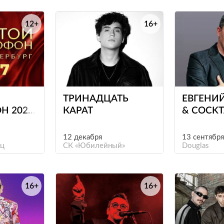
12+
16+
е
е
ТРИНАДЦАТЬ
ЕВГЕНИ
Н 2027
КАРАТ
& COCKT
ЕРБУРГ)
PROJECT
12 декабря
13 сентября
ец
СК «Юбилейный»
Douglas
16+
16+