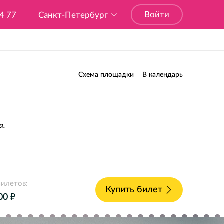
Войти
04 77
Санкт-Петербург
Схема площадки
В календарь
а.
илетов:
Купить билет
е
00