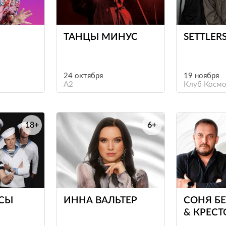
е
е
ТАНЦЫ МИНУС
SETTLER
24 октября
19 ноября
A2
Клуб Космо
18+
6+
е
е
СЫ
ИННА ВАЛЬТЕР
СОНЯ Б
& КРЕСТ