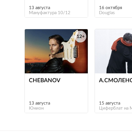
13 августа
16 октября
Мануфактура 10/12
Douglas
12+
е
CHEBANOV
А.СМОЛЕН
13 августа
15 августа
Юнион
Циферблат на 