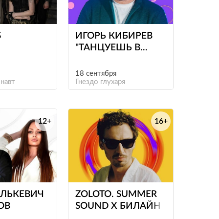
е
е
S
ИГОРЬ КИБИРЕВ
"ТАНЦУЕШЬ В
СТИЛЕ 90-Х"
18 сентября
навт
Гнездо глухаря
12+
16+
е
е
ЕЛЬКЕВИЧ
ZOLOTO. SUMMER
ОВ
SOUND Х БИЛАЙН