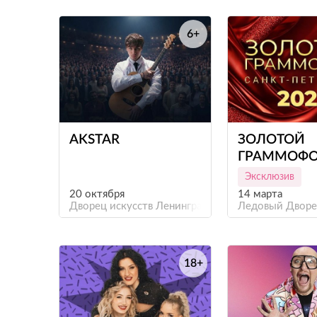
6+
е
AKSTAR
ЗОЛОТОЙ
ГРАММОФО
(САНКТ-ПЕТ
Эксклюзив
20 октября
14 марта
Дворец искусств Ленинградской области
Ледовый Двор
18+