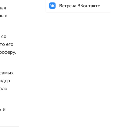
Встреча ВКонтакте
ная
лых
 со
то его
осферу,
 самых
идер
ало
ь и