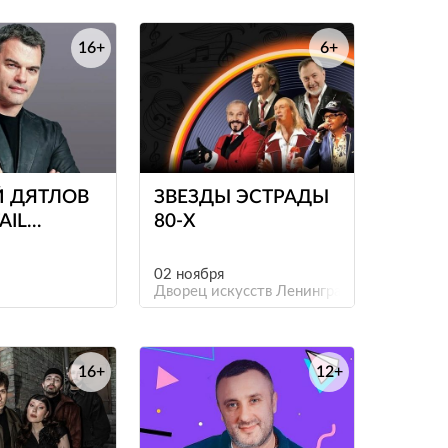
16+
6+
е
е
Й ДЯТЛОВ
ЗВЕЗДЫ ЭСТРАДЫ
AIL
80-Х
02 ноября
Дворец искусств Ленинградской области
16+
12+