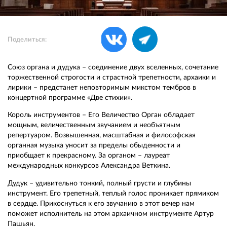
Поделиться:
Союз органа и дудука – соединение двух вселенных, сочетание
торжественной строгости и страстной трепетности, архаики и
лирики – предстанет неповторимым микстом тембров в
концертной программе «Две стихии».
Король инструментов – Его Величество Орган обладает
мощным, величественным звучанием и необъятным
репертуаром. Возвышенная, масштабная и философская
органная музыка уносит за пределы обыденности и
приобщает к прекрасному. За органом – лауреат
международных конкурсов Александра Веткина.
Дудук – удивительно тонкий, полный грусти и глубины
инструмент. Его трепетный, теплый голос проникает прямиком
в сердце. Прикоснуться к его звучанию в этот вечер нам
поможет исполнитель на этом архаичном инструменте Артур
Пашьян.