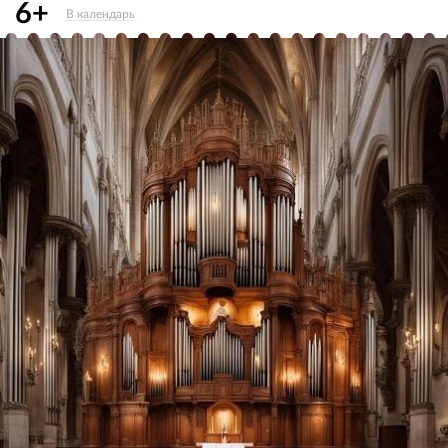
6+
В календарь