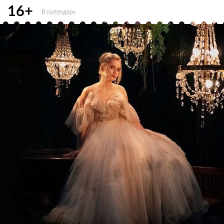
16+
В календарь