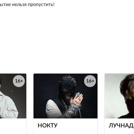
ытие нельзя пропустить!
16+
16+
е
е
НОКТУ
ЛУЧНА