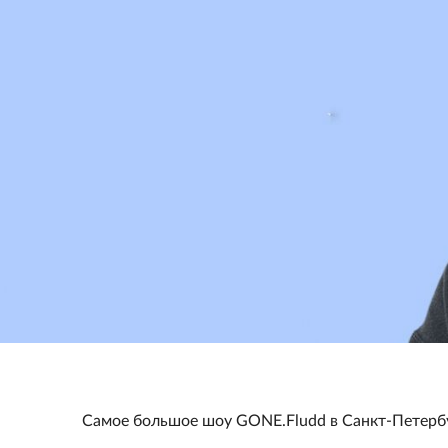
Самое большое шоу GONE.Fludd в Санкт-Петерб