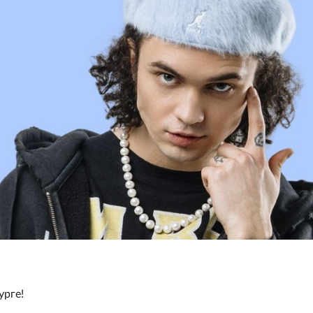
урге!