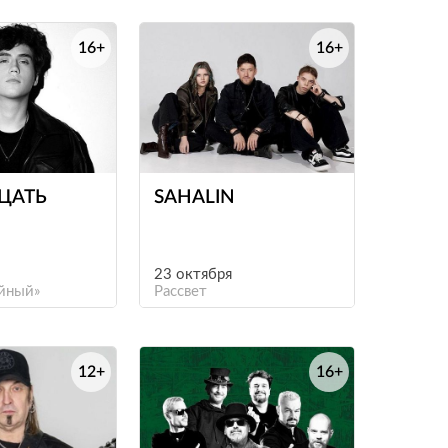
16+
16+
е
е
ЦАТЬ
SAHALIN
23 октября
йный»
Рассвет
12+
16+