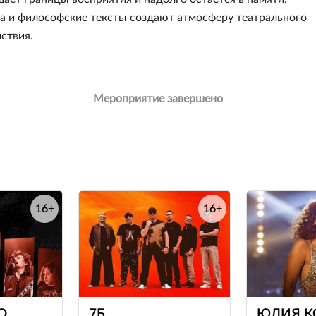
а и философские тексты создают атмосферу театрального
ствия.
Мероприятие завершено
16+
16+
е
е
О
7Б
ЮЛИЯ К