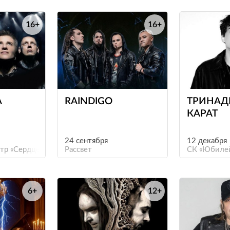
16+
16+
е
е
А
RAINDIGO
ТРИНАД
КАРАТ
24 сентября
12 декабря
тр «Сердце»
Рассвет
СК «Юбиле
6+
12+