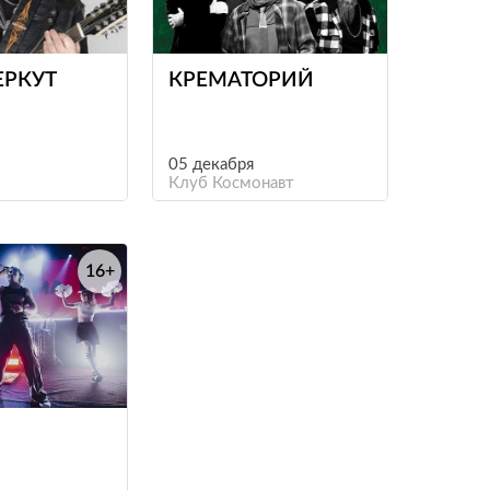
е
е
ЕРКУТ
КРЕМАТОРИЙ
05 декабря
Клуб Космонавт
16+
е