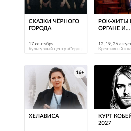
е
СКАЗКИ ЧЁРНОГО
РОК-ХИТЫ 
ГОРОДА
ОРГАНЕ И
КЛАВЕСИН
СВЕЧАХ.
17 сентября
12, 19, 26 авгус
Культурный центр «Сердце»
БОГЕМНЫ
Креативный кл
ПЕТЕРБУРГ
16+
ХЕЛАВИСА
КУРТ КОБЕ
2027