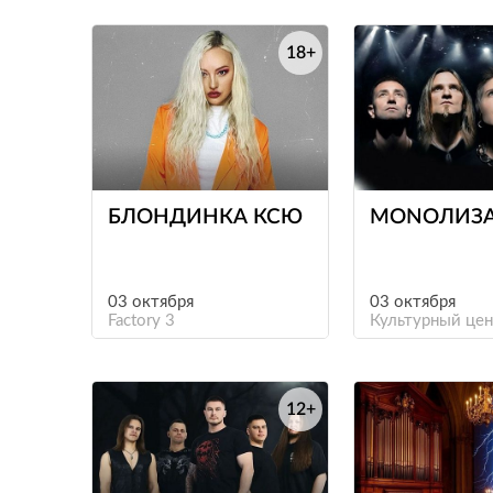
18+
е
БЛОНДИНКА КСЮ
MONOЛИЗ
03 октября
03 октября
Factory 3
Культурный цен
12+