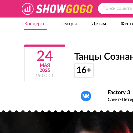
Концерты
Театры
Детям
Фест
24
Танцы Созна
МАЯ
16+
2025
19:00 Сб
Factory 3
Санкт-Пет