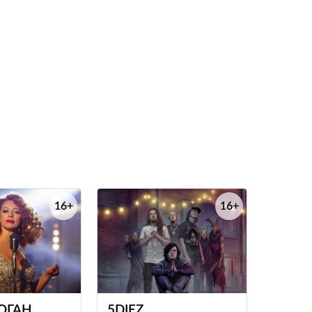
16+
16+
е
е
ОГАН
5DIEZ