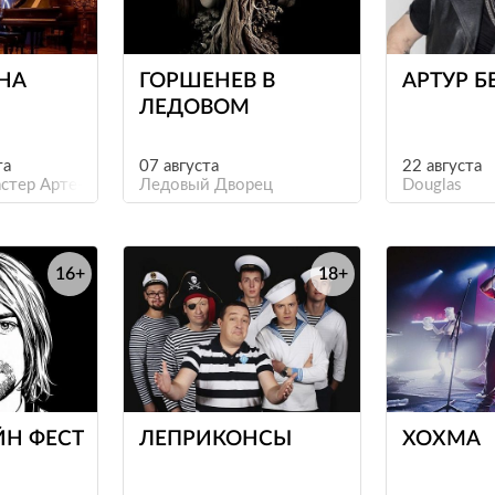
е
е
НА
ГОРШЕНЕВ В
АРТУР Б
ЛЕДОВОМ
Е ПРИ
та
07 августа
22 августа
Й
астер Арте-Фактум
Ледовый Дворец
Douglas
16+
18+
е
е
ЙН ФЕСТ
ЛЕПРИКОНСЫ
ХОХМА