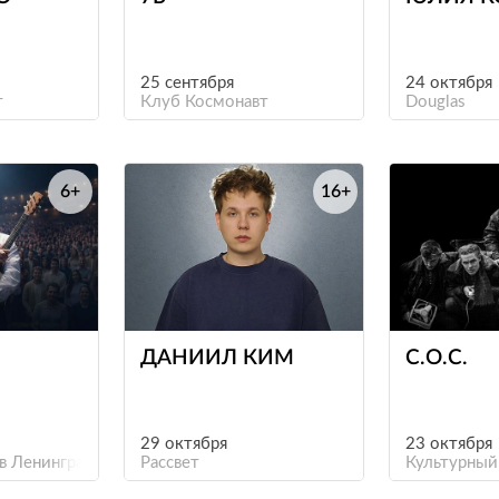
25 сентября
24 октября
т
Клуб Космонавт
Douglas
6+
16+
е
е
ДАНИИЛ КИМ
С.О.С.
29 октября
23 октября
в Ленинградской области
Рассвет
Культурный