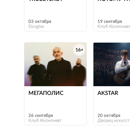
03 октября
19 сентября
Douglas
Клуб Космонав
16+
е
МЕГАПОЛИС
AKSTAR
26 сентября
20 октября
Клуб Космонавт
Дворец искусст