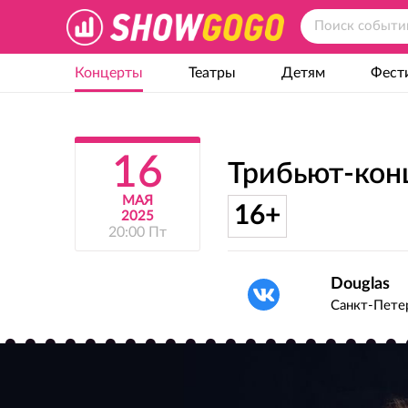
Концерты
Театры
Детям
Фест
16
Трибьют-кон
МАЯ
16+
2025
20:00 Пт
Douglas
Санкт-Петер