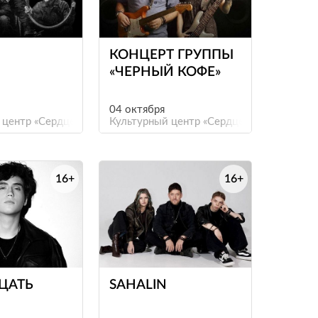
е
е
КОНЦЕРТ ГРУППЫ
«ЧЕРНЫЙ КОФЕ»
04 октября
 центр «Сердце»
Культурный центр «Сердце»
16+
16+
е
е
ЦАТЬ
SAHALIN