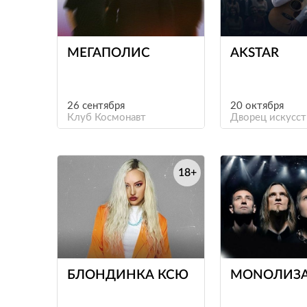
е
МЕГАПОЛИС
AKSTAR
26 сентября
20 октября
Клуб Космонавт
Дворец искусст
18+
е
БЛОНДИНКА КСЮ
MONOЛИЗ