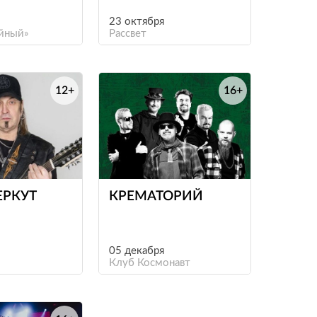
23 октября
йный»
Рассвет
12+
16+
е
е
ЕРКУТ
КРЕМАТОРИЙ
05 декабря
Клуб Космонавт