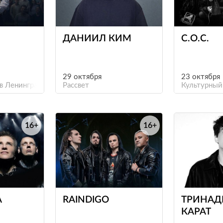
е
е
ДАНИИЛ КИМ
С.О.С.
29 октября
23 октября
в Ленинградской области
Рассвет
Культурный
16+
16+
е
е
А
RAINDIGO
ТРИНАД
КАРАТ