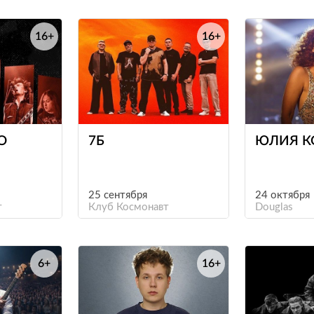
16+
16+
е
е
О
7Б
ЮЛИЯ К
25 сентября
24 октября
т
Клуб Космонавт
Douglas
6+
16+