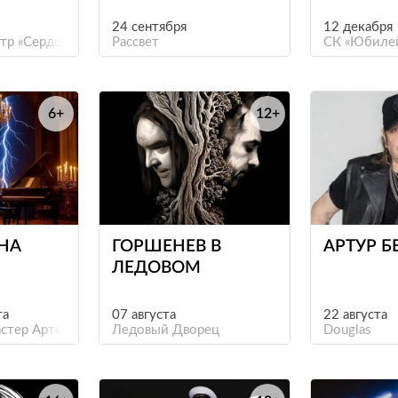
24 сентября
12 декабря
тр «Сердце»
Рассвет
СК «Юбиле
6+
12+
е
е
НА
ГОРШЕНЕВ В
АРТУР Б
ЛЕДОВОМ
Е ПРИ
та
07 августа
22 августа
Й
астер Арте-Фактум
Ледовый Дворец
Douglas