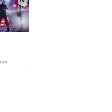
16+
е
навт