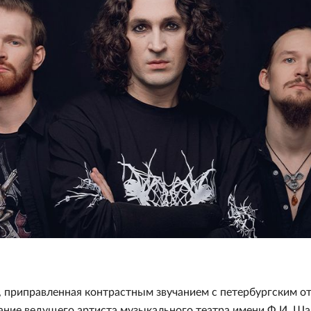
, приправленная контрастным звучанием с петербургским о
вание ведущего артиста музыкального театра имени Ф.И. Ш