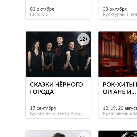
03 октября
03 октября
Factory 3
Культурный цен
12+
е
СКАЗКИ ЧЁРНОГО
РОК-ХИТЫ 
ГОРОДА
ОРГАНЕ И
КЛАВЕСИН
СВЕЧАХ.
17 сентября
12, 19, 26 авгус
Культурный центр «Сердце»
БОГЕМНЫ
Креативный кл
ПЕТЕРБУРГ