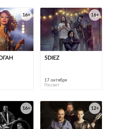
16+
16+
е
е
ОГАН
5DIEZ
17 октября
Рассвет
16+
12+