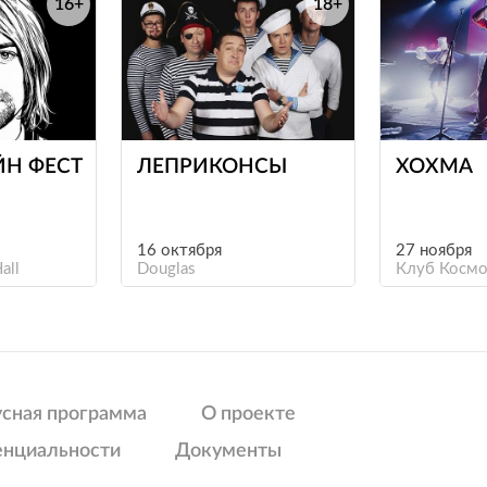
16+
18+
е
е
ЙН ФЕСТ
ЛЕПРИКОНСЫ
ХОХМА
16 октября
27 ноября
all
Douglas
Клуб Космо
усная программа
О проекте
енциальности
Документы