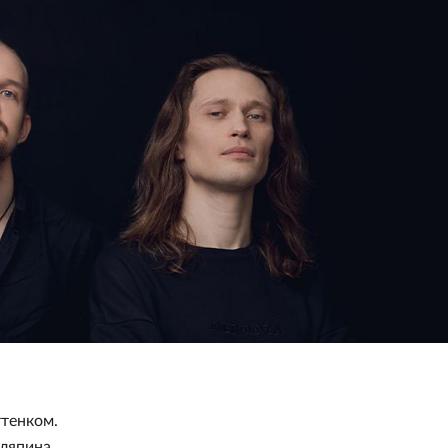
ттенком.
аляпина