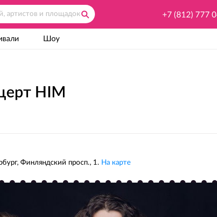
+7 (812) 777 
ивали
Шоу
церт HIM
бург, Финляндский просп., 1.
На карте