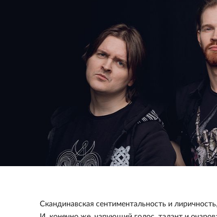
Скандинавская сентиментальность и лиричность
И, конечно же, чарующий голос, талант и очаро