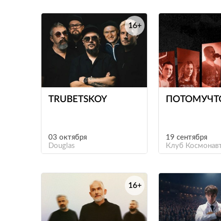
16+
е
TRUBETSKOY
ПОТОМУЧТ
03 октября
19 сентября
Douglas
Клуб Космонав
16+