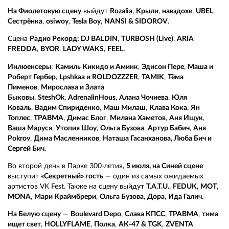
На Фиолетовую сцену
выйдут
Rozalia
,
Крыли
,
навздохе
,
UBEL
,
Сестрёнка
,
osiwoy
,
Tesla Boy
,
NANSI & SIDOROV
.
Сцена
Радио Рекорд: DJ BALDIN
,
TURBOSH (Live)
,
ARIA
FREDDA
,
BYOR
,
LADY WAKS
,
FEEL.
Инлюенсеры
:
Камиль Кикидо и Аминк
,
Эдисон Пере
,
Маша и
Роберт Гербер
,
Lpshkaa и ROLDOZZZER
,
TAMIK
,
Тёма
Пименов
,
Мирослава и Злата
Быковы
,
SteshOk
,
AdrenalinHous
,
Алана Чочиева
,
Юля
Коваль
,
Вадим Спириденко
,
Маш Милаш
,
Клава
Кок
а
,
Ян
Топлес
,
ТРАВМА
,
Димас Блог
,
Милана Хаметов
,
Аня Ищук
,
Ваша Маруся
,
Утопия Шоу
,
Ольга Бузова
,
Артур Бабич
,
Аня
Pokrov
,
Дима Масленников
,
Наташа Гасанханова, Люба Бич и
Сергей Бич.
Во второй день в Парке 300-летия,
5 июля, на Синей сцене
выступит
«Секретный» гость
— один из самых ожидаемых
артистов VK Fest. Также на сцену выйдут
T.A.T.U
.
,
FEDUK
,
МОТ
,
MONA
,
Мари Краймбрери
,
Ольга Бузова
,
Дора
,
Ида Галич.
На Белую сцену
—
Boulevard Depo
,
Слава КПСС
,
ТРАВМА
,
тима
ищет свет
,
HOLLYFLAME
,
Полка
,
АК-47 & TGK
,
ZVENTA