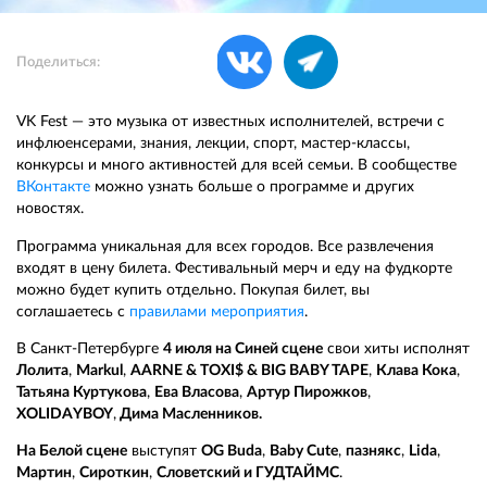
Поделиться:
VK Fest — это музыка от известных исполнителей, встречи с
инфлюенсерами, знания, лекции, спорт, мастер-классы,
конкурсы и много активностей для всей семьи. В сообществе
ВКонтакте
можно узнать больше о программе и других
новостях.
Программа уникальная для всех городов. Все развлечения
входят в цену билета. Фестивальный мерч и еду на фудкорте
можно будет купить отдельно. Покупая билет, вы
соглашаетесь с
правилами мероприятия
.
В Санкт-Петербурге
4 июля на Синей сцене
свои хиты исполнят
Лолита
,
Markul
,
AARNE & TOXI$ & BIG BABY TAPE
,
Клава Кока
,
Татьяна Куртукова
,
Ева Власова
,
Артур Пирожков
,
XOLIDAYBOY
,
Дима Масленников.
На Белой сцене
выступят
OG Buda
,
Baby Cute
,
пазнякс
,
Lida
,
Мартин
,
Сироткин
,
Словетский и ГУДТАЙМС
.