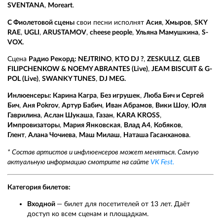
SVENTANA
,
Moreart
.
С Фиолетовой сцены
свои песни исполнят
Асия
,
Хмыров
,
SKY
RAE
,
UGLI
,
ARUSTAMOV
,
cheese people
,
Ульяна Мамушкина
,
S-
VOX.
Сцена
Радио Рекорд: NEJTRINO
,
КТО DJ ?
,
ZESKULLZ
,
GLEB
FILIPCHENKOW & NOEMY ABRANTES (Live)
,
JEAM BISCUIT & G-
POL (Live)
,
SWANKY TUNES
,
DJ MEG.
Инлюенсеры:
Карина Кагра
,
Без игрушек
,
Люба Бич и Сергей
Бич
,
Аня Pokrov
,
Артур Бабич
,
Иван Абрамов
,
Вики Шоу
,
Юля
Гаврилина
,
Аслан Шукаша
,
Газан
,
KARA KROSS
,
Импровизаторы
,
Мария Янковская
,
Влад А4
,
Кобяков
,
Глент
,
Алана Чочиева
,
Маш Милаш
,
Наташа Гасанханова
.
* Состав артистов и инфлюенсеров может меняться. Самую
актуальную информацию смотрите на сайте
VK Fest.
Категория билетов:
Входной
— билет для посетителей от 13 лет. Даёт
доступ ко всем сценам и площадкам.