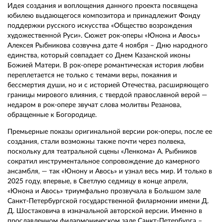
Идея создания и воплощения данного проекта посвящена
юбилею выдающегося композитора и принадлежит Фонду
поддержки русского искусства «Общество возрождения
художественной Руси». Сюжет рок-оперы «Юнона и Авось»
Алексея Рыбникова созвучна дате 4 ноября – Дню народного
единства, который совпадает со Днем Казанской иконы
Божией Матери. В рок-опере романтическая история любви
переплетается не только с темами веры, покаяния и
бессмертия души, но и с историей Отечества, расширяющего
границы мирового влияния, с твердой православной верой —
недаром в рок-опере звучат слова молитвы Резанова,
обращенные к Богородице.
Премьерные показы оригинальной версии рок-оперы, после ее
создания, стали возможны также почти через полвека,
поскольку для театральной сцены «Ленкома» А. Рыбников
сократил инструментальное сопровождение до камерного
ансамбля, — так «Юнону и Авось» и узнал весь мир. И только в
2025 году, впервые, в Светлую седмицу в конце апреля,
«Юнона и Авось» триумфально прозвучала в Большом зале
Санкт-Петербургской государственной филармонии имени Д.
Д. Шостаковича в изначальной авторской версии. Именно в
прославленном филармоническом зале Санкт-Петербурга –