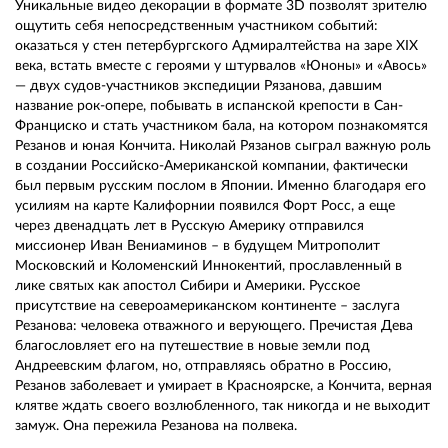
Уникальные видео декорации в формате 3D позволят зрителю
ощутить себя непосредственным участником событий:
оказаться у стен петербургского Адмиралтейства на заре XIX
века, встать вместе с героями у штурвалов «Юноны» и «Авось»
— двух судов-участников экспедиции Рязанова, давшим
название рок-опере, побывать в испанской крепости в Сан-
Франциско и стать участником бала, на котором познакомятся
Резанов и юная Кончита. Николай Рязанов сыграл важную роль
в создании Российско-Американской компании, фактически
был первым русским послом в Японии. Именно благодаря его
усилиям на карте Калифорнии появился Форт Росс, а еще
через двенадцать лет в Русскую Америку отправился
миссионер Иван Вениаминов – в будущем Митрополит
Московский и Коломенский Иннокентий, прославленный в
лике святых как апостол Сибири и Америки. Русское
присутствие на североамериканском континенте – заслуга
Резанова: человека отважного и верующего. Пречистая Дева
благословляет его на путешествие в новые земли под
Андреевским флагом, но, отправляясь обратно в Россию,
Резанов заболевает и умирает в Красноярске, а Кончита, верная
клятве ждать своего возлюбленного, так никогда и не выходит
замуж. Она пережила Резанова на полвека.