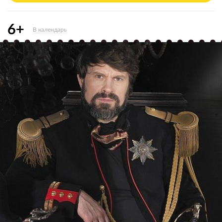
6+
В календарь