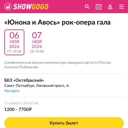
«Юнона и Авось» рок-опера гала
06
07
НОЯ
НОЯ
2026
2026
ПТ 19:00
СБ 19:00
Симфоническая версия композитора народного артиста России
Алексея Рыбникова
БКЗ «Октябрьский»
Санкт-Петербург, Лиговский просп., 6.
На карте
Стоимость билетов:
е
1200 - 7700
Купить билет