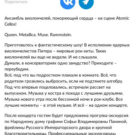
Поделиться:
Ансамбль виолончелей, покоряющий сердца – на сцене Atomic
Cellos!
Queen. Metallica. Muse. Rammstein.
Приготовьтесь к фантастическому шоу! В исполнении ядерных
виолончелистов Питера – мировые рок-хиты. Таких
виолончелей вы еще не видели. И не слышали.
Думали, в консерваториях одно занудство? Приходите –
переубедим.
Всё, под что вы подростком плакали в комнате. Всё, что
родители грозились выбросить, если не подтянете алгебру.
Под что впервые поцеловались, встречали рассвет на
выпускном. Музыка у костра в походе с лучшими друзьями.
Музыка нового утра после бессонной ночи в рок-клубе. Все
лучшие моменты – в этой музыке. И всё – на одном концерте.
После концерта гостям будет предложена прогулка-экскурсия
по Народному дому графини Софьи Владимировны Паниной,
фрейлины Русского Императорского двора и крупной
благотворительницы. Профессиональные экскурсоводы