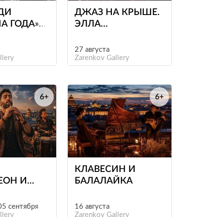
ДИ
ДЖАЗ НА КРЫШЕ.
А ГОДА»
ЭЛЛА
ТЕРБУРГОМ
ФИЦДЖЕРАЛЬД
27 августа
llery
Zarenkov Gallery
6+
6+
е
е
КЛАВЕСИН И
ЕОН И
БАЛАЛАЙКА
НЫ
 05 сентября
16 августа
llery
Zarenkov Gallery