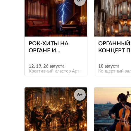
6+
е
РОК-ХИТЫ НА
ОРГАННЫЙ
ОРГАНЕ И
КОНЦЕРТ 
КЛАВЕСИНЕ ПРИ
СВЕЧАХ «О
СВЕЧАХ.
ДО
12, 19, 26 августа
18 августа
БОГЕМНЫЙ
Креативный кластер Арте-Фактум
ИНТЕРСТЕЛ
Концертный зал
ПЕТЕРБУРГ
6+
е