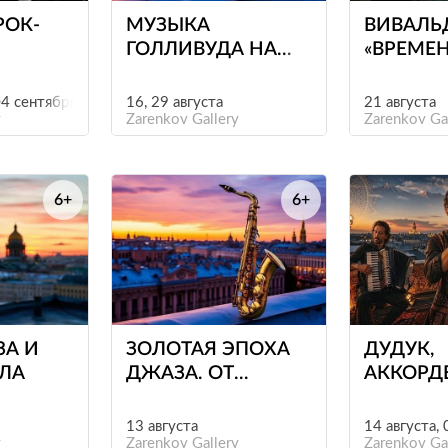
РОК-
МУЗЫКА
ВИВАЛЬ
ГОЛЛИВУДА НА
«ВРЕМЕН
КИ НА
САКСОФОНАХ
НАД ПЕ
04 сентября
16, 29 августа
21 августа
y
Zarenkov Gallery
Zarenkov Ga
6+
6+
е
е
ЗА И
ЗОЛОТАЯ ЭПОХА
ДУДУК,
ЛЛА
ДЖАЗА. ОТ
АККОРД
ГЕРШВИНА И
БАРАБА
ЭЛЛИНГТОНА ДО
13 августа
14 августа,
y
СИНАТРЫ И ЧИКА
Zarenkov Gallery
Zarenkov Ga