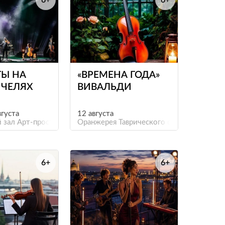
6+
6+
е
е
ТЫ НА
«ВРЕМЕНА ГОДА»
ЧЕЛЯХ
ВИВАЛЬДИ
вгуста
12 августа
 зал Арт-пространства «Фабрика»
Оранжерея Таврического сада
6+
6+
е
е