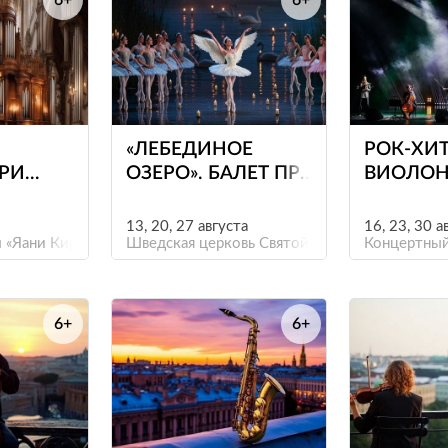
6+
6+
е
е
«ЛЕБЕДИНОЕ
РОК-ХИ
ПРИ
ОЗЕРО». БАЛЕТ ПРИ
ВИОЛОН
Т БАХА
СВЕЧАХ
13, 20, 27 августа
16, 23, 30 а
ЛАР»
 «Яани Кирик»
Шведская церковь Святой Екатерины
Концертный
6+
6+
е
е