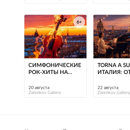
6+
е
СИМФОНИЧЕСКИЕ
TORNA A SU
РОК-ХИТЫ НА
ИТАЛИЯ: О
КРЫШЕ
РОБЕРТИН
ЛОРЕТТИ Д
20 августа
22 августа
Zarenkov Gallery
АДРИАНО
Zarenkov Galler
ЧЕЛЕНТАН