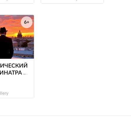
6+
е
ИЧЕСКИЙ
ИНАТРА И
ОНГ
llery