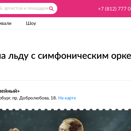
+7 (812) 777 
ивали
Шоу
а льду с симфоническим орк
лейный»
бург, пр. Добролюбова, 18.
На карте