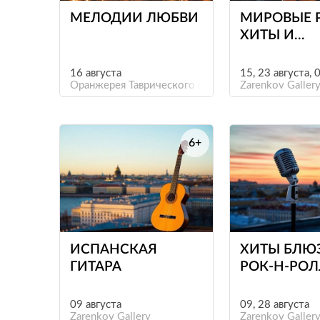
МЕЛОДИИ ЛЮБВИ
МИРОВЫЕ 
ХИТЫ И
САУНДТРЕ
КРЫШЕ
16 августа
15, 23 августа, 
Оранжерея Таврического сада
Zarenkov Galler
6+
е
ИСПАНСКАЯ
ХИТЫ БЛЮ
ГИТАРА
РОК-Н-РО
09 августа
09, 28 августа
Zarenkov Gallery
Zarenkov Galler