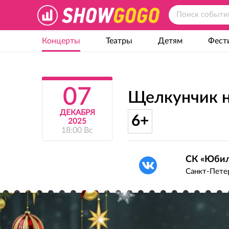
Концерты
Театры
Детям
Фест
07
Щелкунчик н
ДЕКАБРЯ
6+
2025
18:00 Вс
СК «Юби
Санкт-Петер