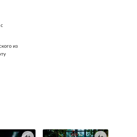
 с
кого из
эту