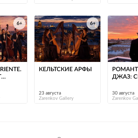
КОРИА
6+
6+
е
е
RIENTE.
КЕЛЬТСКИЕ АРФЫ
РОМАНТ
Т
ДЖАЗ: С
О
АРМСТР
О
23 августа
30 августа
y
Zarenkov Gallery
Zarenkov Ga
О