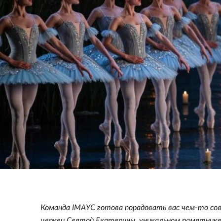
Команда IMAYC готова порадовать вас чем-то со
церкви Святой Екатерины, уникальном памятник