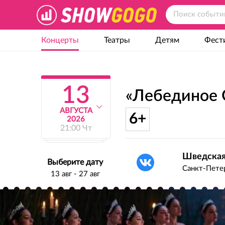
Концерты
Театры
Детям
Фест
13
«Лебединое 
АВГУСТА
6+
2026
21:00 Чт
Шведская
Выберите дату
Санкт-Петер
13 авг - 27 авг