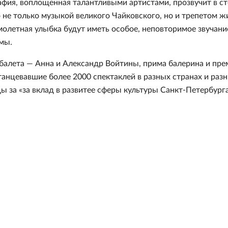
ия, воплощенная талантливыми артистами, прозвучит в ст
 не только музыкой великого Чайковского, но и трепетом ж
олетная улыбка будут иметь особое, неповторимое звучани
мы.
алета — Анна и Александр Войтины, прима балерина и пре
танцевавшие более 2000 спектаклей в разных странах и раз
ы за «за вклад в развитее сферы культуры Санкт-Петербурга