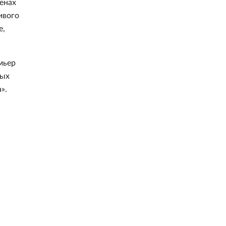
енах
ивого
е,
мьер
ных
».