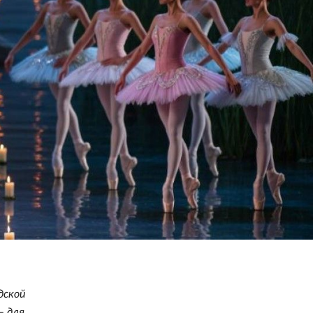
дской
— для