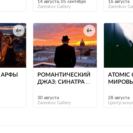
НА ДО
14 августа, 05 сентября
16 августа
 ЧИКА
y
Zarenkov Gallery
Zarenkov Ga
6+
6+
е
е
 АРФЫ
РОМАНТИЧЕСКИЙ
ATOMIC 
ДЖАЗ: СИНАТРА И
МИРОВЫ
АРМСТРОНГ
ХИТЫ Н
ВИОЛОН
30 августа
28 августа
y
Zarenkov Gallery
ПРИ СВ
Центр иску