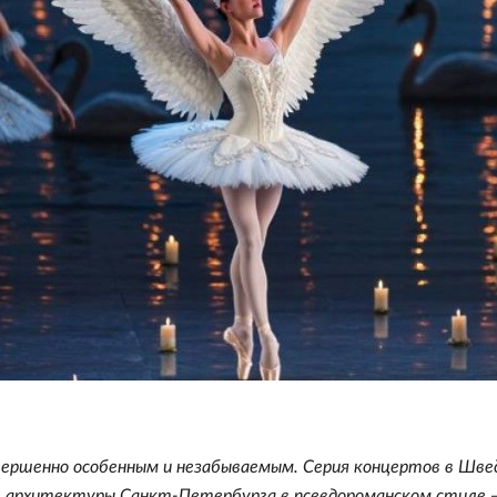
вершенно особенным и незабываемым. Серия концертов в Шве
е архитектуры Санкт-Петербурга в псевдороманском стиле 