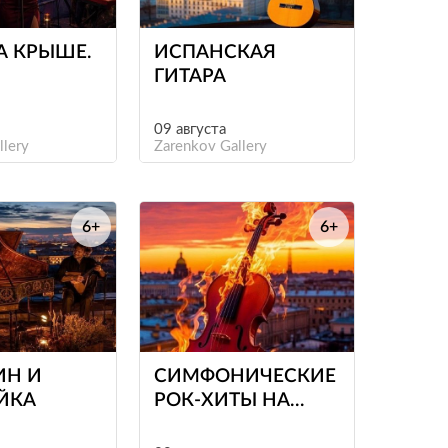
А КРЫШЕ.
ИСПАНСКАЯ
ГИТАРА
ЕРАЛЬД
09 августа
llery
Zarenkov Gallery
6+
6+
е
е
ИН И
СИМФОНИЧЕСКИЕ
ЙКА
РОК-ХИТЫ НА
КРЫШЕ