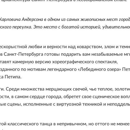
Карловича Андерсона в одном из самых живописных мест город
ского переулка. Это место с богатой историей, удивительно
бескорыстной любви и верности над коварством, злом и тем
ов Санкт-Петербурга готовы подарить вам незабываемые мг
ставят камерную версию хореографического спектакля,
созданного по мотивам легендарного «Лебединого озера» Пе
а Петипа.
ти. Среди множества мерцающих свечей, чье теплое, золоти
сти, в самом сердце города, обретет свое сценическое во
ые сцены, исполненные с виртуозной техникой и неподдел
ой классического танца в непривычном, но оттого не менее