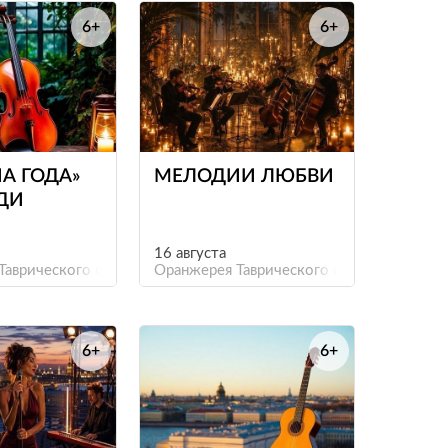
6+
6+
е
е
А ГОДА»
МЕЛОДИИ ЛЮБВИ
ДИ
16 августа
Таврического сада
Оранжерея Таврического сада
6+
6+
е
е