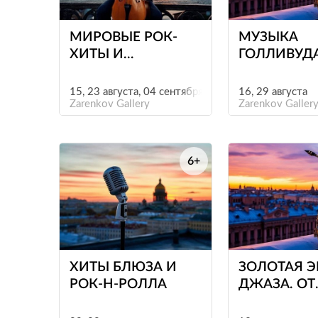
МИРОВЫЕ РОК-
МУЗЫКА
ХИТЫ И
ГОЛЛИВУД
САУНДТРЕКИ НА
САКСОФОН
КРЫШЕ
15, 23 августа, 04 сентября
16, 29 августа
Zarenkov Gallery
Zarenkov Galler
6+
е
ХИТЫ БЛЮЗА И
ЗОЛОТАЯ 
РОК-Н-РОЛЛА
ДЖАЗА. ОТ
ГЕРШВИНА