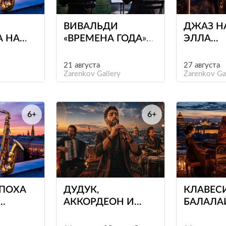
ВИВАЛЬДИ
ДЖАЗ Н
А НА
«ВРЕМЕНА ГОДА»
ЭЛЛА
АХ
НАД ПЕТЕРБУРГОМ
ФИЦДЖ
21 августа
27 августа
y
Zarenkov Gallery
Zarenkov Ga
6+
6+
е
е
ЭПОХА
ДУДУК,
КЛАВЕС
АККОРДЕОН И
БАЛАЛА
 И
БАРАБАНЫ