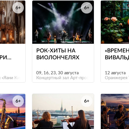
6+
6+
е
е
РОК-ХИТЫ НА
«ВРЕМЕН
ПРИ
ВИОЛОНЧЕЛЯХ
ВИВАЛЬ
Т БАХА
09, 16, 23, 30 августа
12 августа
ЛАР»
 «Яани Кирик»
Концертный зал Арт-пространства «Фабрика»
Оранжерея 
6+
6+
е
е