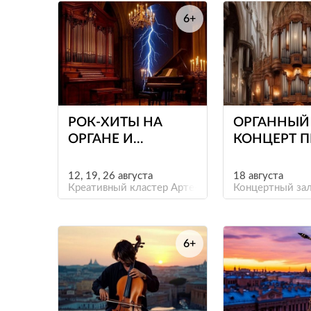
6+
е
РОК-ХИТЫ НА
ОРГАННЫЙ
ОРГАНЕ И
КОНЦЕРТ 
КЛАВЕСИНЕ ПРИ
СВЕЧАХ «О
СВЕЧАХ.
ДО
12, 19, 26 августа
18 августа
БОГЕМНЫЙ
Креативный кластер Арте-Фактум
ИНТЕРСТЕЛ
Концертный зал
ПЕТЕРБУРГ
6+
е