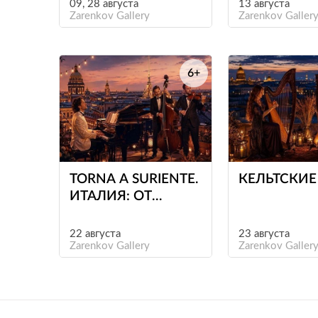
ЭЛЛИНГТО
09, 28 августа
13 августа
Zarenkov Gallery
СИНАТРЫ И
Zarenkov Galler
КОРИА
6+
е
TORNA A SURIENTE.
КЕЛЬТСКИЕ
ИТАЛИЯ: ОТ
РОБЕРТИНО
ЛОРЕТТИ ДО
22 августа
23 августа
АДРИАНО
Zarenkov Gallery
Zarenkov Galler
ЧЕЛЕНТАНО