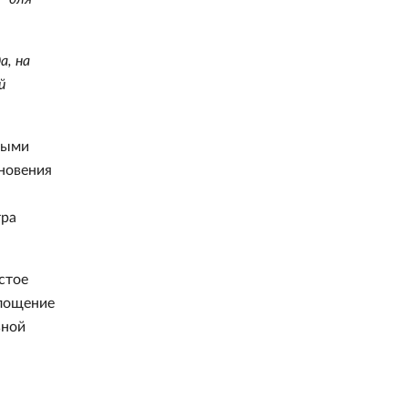
а, на
й
ными
новения
тра
стое
площение
ьной