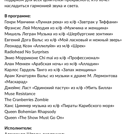
насладиться гармонией звука и света.
В программе:
Генри Манчини «Лунная река» из к/ф «Завтрак у Тиффани»
Фрэнсис Лей Мелодия из к/ф «Мужчина и женщина»
Мишель Легран Музыка из к/ф «Шербургские зонтики»
Евгений Дога Вальс из к/ф «Мой ласковый и нежный зверь»
Леонард Коэн «Аллилуйя» из м/ф «Шрек»
Radiohead No Surprises
Энио Морриконе Chi mai из к/ф «Профессионал»
Алан Менкен «Арабская ночь» из м/ф «Алладин»
Карлос Гардель Танго из к/ф «Запах женщины»
Арам Хачатурян Вальс из музыки к драме М. Лермонтова
«Маскарад»
Джеймс Ласт «Одинокий пастух» из к/ф «Убить Билла»
Muse Resistance
The Cranberries Zombie
Ханс Циммер музыка из к/ф «Пираты Карибского моря»
Queen Bohemian Rhapsody
Queen «The Show Must Go On»
Исполнители: