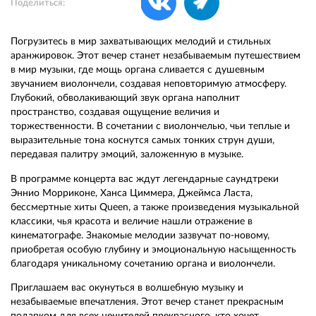
Поделиться:
Погрузитесь в мир захватывающих мелодий и стильных
аранжировок. Этот вечер станет незабываемым путешествием
в мир музыки, где мощь органа сливается с душевным
звучанием виолончели, создавая неповторимую атмосферу.
Глубокий, обволакивающий звук органа наполнит
пространство, создавая ощущение величия и
торжественности. В сочетании с виолончелью, чьи теплые и
выразительные тона коснутся самых тонких струн души,
передавая палитру эмоций, заложенную в музыке.
В программе концерта вас ждут легендарные саундтреки
Эннио Морриконе, Ханса Циммера, Джеймса Ласта,
бессмертные хиты Queen, а также произведения музыкальной
классики, чья красота и величие нашли отражение в
кинематографе. Знакомые мелодии зазвучат по-новому,
приобретая особую глубину и эмоциональную насыщенность
благодаря уникальному сочетанию органа и виолончели.
Приглашаем вас окунуться в волшебную музыку и
незабываемые впечатления. Этот вечер станет прекрасным
подарком для всех ценителей прекрасного, кто хочет