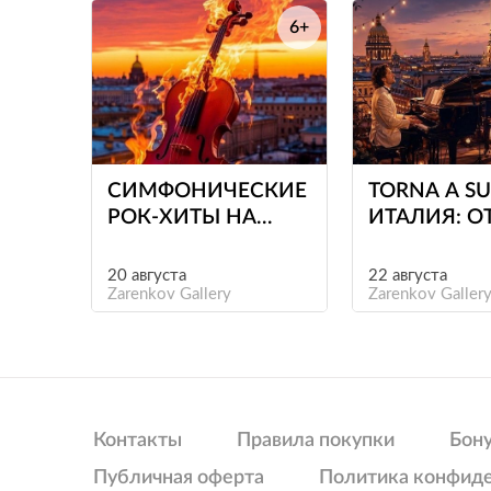
6+
е
СИМФОНИЧЕСКИЕ
TORNA A SU
РОК-ХИТЫ НА
ИТАЛИЯ: О
КРЫШЕ
РОБЕРТИН
ЛОРЕТТИ Д
20 августа
22 августа
Zarenkov Gallery
АДРИАНО
Zarenkov Galler
ЧЕЛЕНТАН
Контакты
Правила покупки
Бон
Публичная оферта
Политика конфид