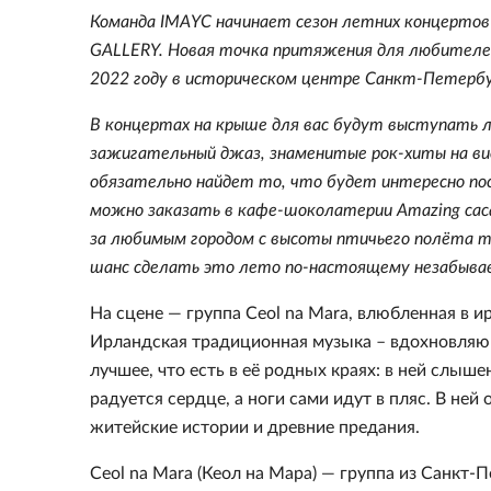
Команда IMAYC начинает сезон летних концерто
GALLERY. Новая точка притяжения для любителей 
2022 году в историческом центре Санкт-Петербур
В концертах на крыше для вас будут выступать 
зажигательный джаз, знаменитые рок-хиты на ви
обязательно найдет то, что будет интересно пос
можно заказать в кафе-шоколатерии Amazing cac
за любимым городом с высоты птичьего полёта т
шанс сделать это лето по-настоящему незабыва
На сцене — группа Ceol na Mara, влюбленная в 
Ирландская традиционная музыка – вдохновляюща
лучшее, что есть в её родных краях: в ней слыш
радуется сердце, а ноги сами идут в пляс. В не
житейские истории и древние предания.
Ceol na Mara (Кеол на Мара) — группа из Санкт