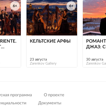
6+
6+
е
е
RIENTE.
КЕЛЬТСКИЕ АРФЫ
РОМАНТ
Т
ДЖАЗ: С
О
АРМСТР
О
23 августа
30 августа
y
Zarenkov Gallery
Zarenkov Ga
О
усная программа
О проекте
енциальности
Документы