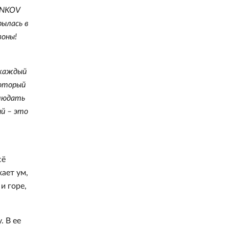
ENKOV
рылась в
зоны!
 каждый
который
блюдать
й – это
сё
ает ум,
и горе,
. В ее