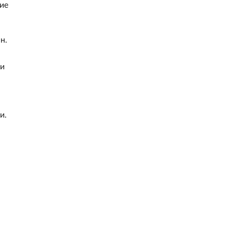
ие
н.
ми
и.