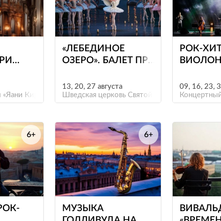
е
е
«ЛЕБЕДИНОЕ
РОК-ХИ
ПРИ
ОЗЕРО». БАЛЕТ ПРИ
ВИОЛОН
Т БАХА
СВЕЧАХ
13, 20, 27 августа
09, 16, 23, 
ЛАР»
 «Яани Кирик»
Шведская церковь Святой Екатерины
Концертный
6+
6+
е
е
РОК-
МУЗЫКА
ВИВАЛЬ
ГОЛЛИВУДА НА
«ВРЕМЕН