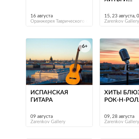
САУНДТРЕ
КРЫШЕ
16 августа
15, 23 августа, 
Оранжерея Таврического сада
Zarenkov Galler
6+
е
ИСПАНСКАЯ
ХИТЫ БЛЮ
ГИТАРА
РОК-Н-РО
09 августа
09, 28 августа
Zarenkov Gallery
Zarenkov Galler