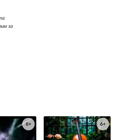
та
рим за
6+
6+