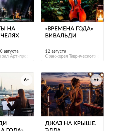
е
е
ТЫ НА
«ВРЕМЕНА ГОДА»
ЧЕЛЯХ
ВИВАЛЬДИ
30 августа
12 августа
 зал Арт-пространства «Фабрика»
Оранжерея Таврического сада
6+
6+
е
е
ДИ
ДЖАЗ НА КРЫШЕ.
А ГОДА»
ЭЛЛА