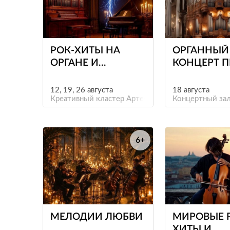
е
РОК-ХИТЫ НА
ОРГАННЫЙ
ОРГАНЕ И
КОНЦЕРТ 
КЛАВЕСИНЕ ПРИ
СВЕЧАХ «О
СВЕЧАХ.
ДО
12, 19, 26 августа
18 августа
БОГЕМНЫЙ
Креативный кластер Арте-Фактум
ИНТЕРСТЕЛ
Концертный зал
ПЕТЕРБУРГ
6+
е
МЕЛОДИИ ЛЮБВИ
МИРОВЫЕ 
ХИТЫ И