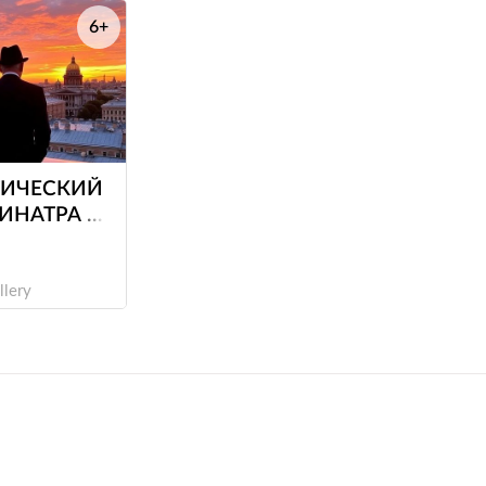
6+
е
ИЧЕСКИЙ
ИНАТРА И
ОНГ
llery