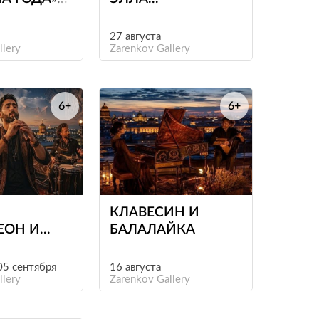
ТЕРБУРГОМ
ФИЦДЖЕРАЛЬД
27 августа
llery
Zarenkov Gallery
6+
6+
е
е
КЛАВЕСИН И
ЕОН И
БАЛАЛАЙКА
НЫ
 05 сентября
16 августа
llery
Zarenkov Gallery