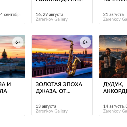
КИ НА
САКСОФОНАХ
НАД ПЕ
04 сентября
16, 29 августа
21 августа
y
Zarenkov Gallery
Zarenkov Ga
6+
6+
е
е
ЗА И
ЗОЛОТАЯ ЭПОХА
ДУДУК,
ЛЛА
ДЖАЗА. ОТ
АККОРД
ГЕРШВИНА И
БАРАБА
ЭЛЛИНГТОНА ДО
13 августа
14 августа,
y
СИНАТРЫ И ЧИКА
Zarenkov Gallery
Zarenkov Ga
КОРИА