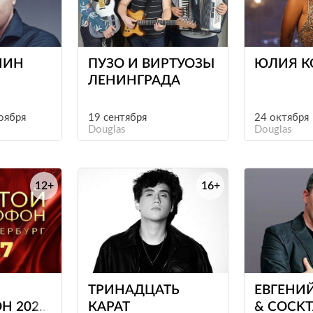
е
е
ШИН
ПУЗО И ВИРТУОЗЫ
ЮЛИЯ К
ЛЕНИНГРАДА
ноября
19 сентября
24 октября
Douglas
Douglas
12+
16+
е
е
ТРИНАДЦАТЬ
ЕВГЕНИ
Н 2027
КАРАТ
& COCKT