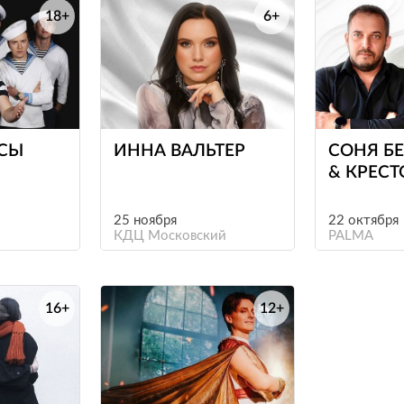
18+
6+
е
е
СЫ
ИННА ВАЛЬТЕР
СОНЯ Б
& КРЕСТ
25 ноября
22 октября
КДЦ Московский
PALMA
16+
12+
е
е