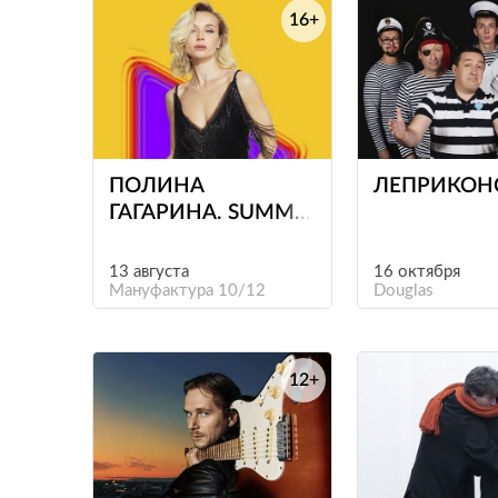
16+
е
ПОЛИНА
ЛЕПРИКОН
ГАГАРИНА. SUMMER
SOUND Х БИЛАЙН
13 августа
16 октября
Мануфактура 10/12
Douglas
12+
е