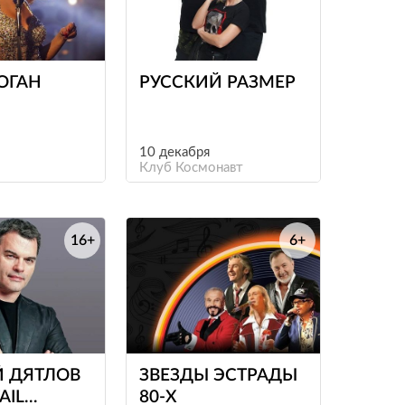
е
е
ОГАН
РУССКИЙ РАЗМЕР
10 декабря
Клуб Космонавт
16+
6+
е
е
Й ДЯТЛОВ
ЗВЕЗДЫ ЭСТРАДЫ
AIL
80-Х