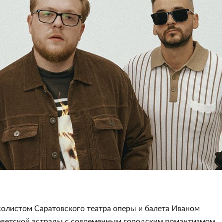
у солистом Саратовского театра оперы и балета Иваном
оветской эстрады с современным городским романтизмом.