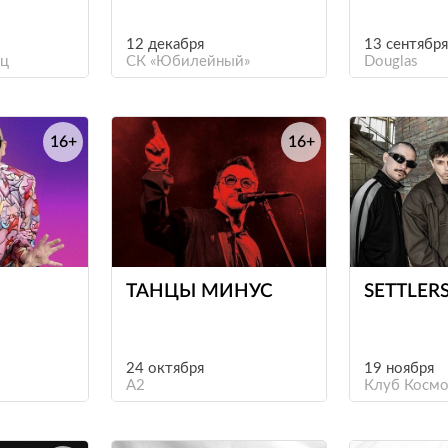
ЕРБУРГ)
PROJECT
12 декабря
13 сентября
ец
СК «Юбилейный»
Douglas
16+
16+
е
е
ТАНЦЫ МИНУС
SETTLER
24 октября
19 ноября
A2
Клуб Космо