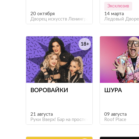
(САНКТ-ПЕТ
Эксклюзив
20 октября
14 марта
Дворец искусств Ленинградской области
Ледовый Двор
18+
е
ВОРОВАЙКИ
ШУРА
21 августа
09 августа
Руки Вверх! Бар на проспекте Культуры
Roof Place