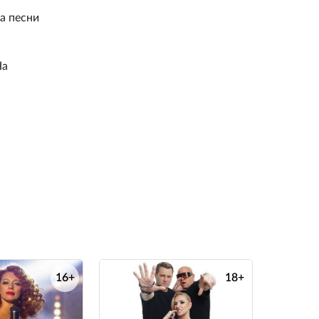
а песни
На
16+
18+