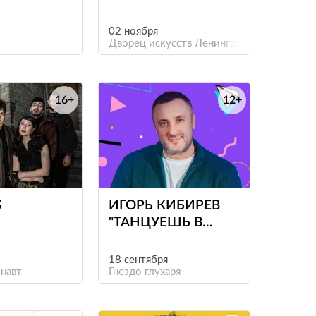
02 ноября
Дворец искусств Ленинградской области
16+
12+
е
е
S
ИГОРЬ КИБИРЕВ
"ТАНЦУЕШЬ В
СТИЛЕ 90-Х"
18 сентября
навт
Гнездо глухаря