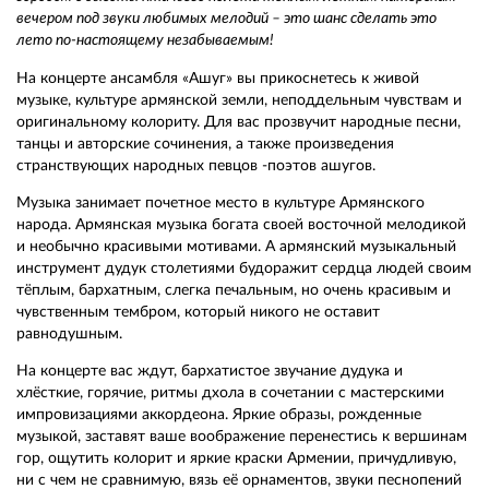
вечером под звуки любимых мелодий – это шанс сделать это
лето по-настоящему незабываемым!
На концерте ансамбля «Ашуг» вы прикоснетесь к живой
музыке, культуре армянской земли, неподдельным чувствам и
оригинальному колориту. Для вас прозвучит народные песни,
танцы и авторские сочинения, а также произведения
странствующих народных певцов -поэтов ашугов.
Музыка занимает почетное место в культуре Армянского
народа. Армянская музыка богата своей восточной мелодикой
и необычно красивыми мотивами. А армянский музыкальный
инструмент дудук столетиями будоражит сердца людей своим
тёплым, бархатным, слегка печальным, но очень красивым и
чувственным тембром, который никого не оставит
равнодушным.
На концерте вас ждут, бархатистое звучание дудука и
хлёсткие, горячие, ритмы дхола в сочетании с мастерскими
импровизациями аккордеона. Яркие образы, рожденные
музыкой, заставят ваше воображение перенестись к вершинам
гор, ощутить колорит и яркие краски Армении, причудливую,
ни с чем не сравнимую, вязь её орнаментов, звуки песнопений