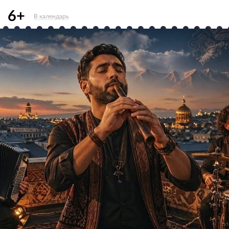
6+
В календарь