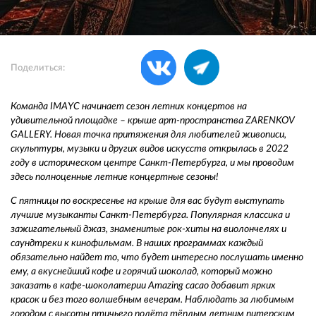
Поделиться:
Команда IMAYC начинает сезон летних концертов на
удивительной площадке – крыше арт-пространства ZARENKOV
GALLERY. Новая точка притяжения для любителей живописи,
скульптуры, музыки и других видов искусств открылась в 2022
году в историческом центре Санкт-Петербурга, и мы проводим
здесь полноценные летние концертные сезоны!
С пятницы по воскресенье на крыше для вас будут выступать
лучшие музыканты Санкт-Петербурга. Популярная классика и
зажигательный джаз, знаменитые рок-хиты на виолончелях и
саундтреки к кинофильмам. В наших программах каждый
обязательно найдет то, что будет интересно послушать именно
ему, а вкуснейший кофе и горячий шоколад, который можно
заказать в кафе-шоколатерии Amazing cacao добавит ярких
красок и без того волшебным вечерам. Наблюдать за любимым
городом с высоты птичьего полёта тёплым летним питерским