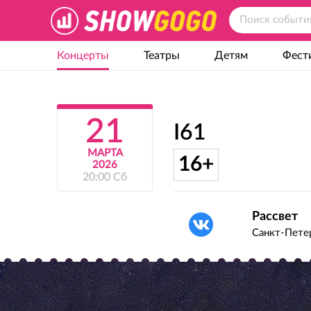
Концерты
Театры
Детям
Фест
21
I61
МАРТА
16+
2026
20:00 Сб
Рассвет
Санкт-Петер