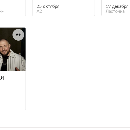
25 октября
19 декабря
й»
A2
Ласточка
6+
е
Я