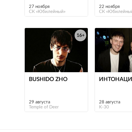
27 ноября
22 ноября
СК «Юбилейный»
СК «Юбилейны
16+
е
BUSHIDO ZHO
ИНТОНАЦИ
29 августа
28 августа
Temple of Deer
K-30