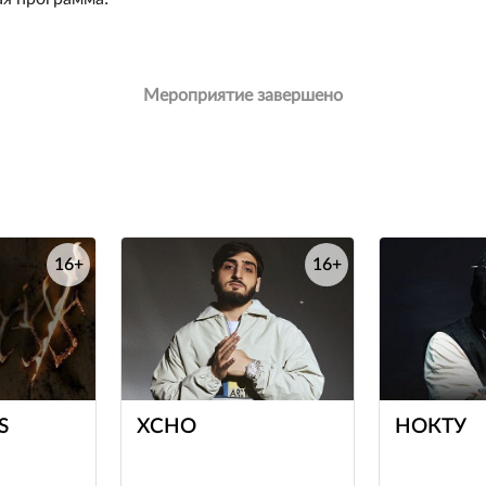
Мероприятие завершено
16+
16+
е
е
S
XCHO
НОКТУ