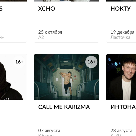
S
XCHO
НОКТУ
25 октября
19 декабря
й»
A2
Ласточка
16+
16+
е
е
CALL ME KARIZMA
ИНТОНА
07 августа
28 августа
Юнион
K-30