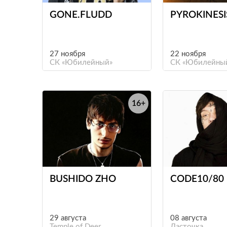
GONE.FLUDD
PYROKINESI
27 ноября
22 ноября
СК «Юбилейный»
СК «Юбилейны
16+
е
BUSHIDO ZHO
CODE10/80
29 августа
08 августа
Temple of Deer
Ласточка