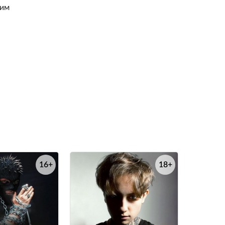
шим
16+
18+
е
е