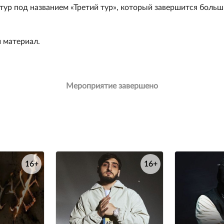
тур под названием «Третий тур», который завершится боль
й материал.
Мероприятие завершено
16+
16+
е
е