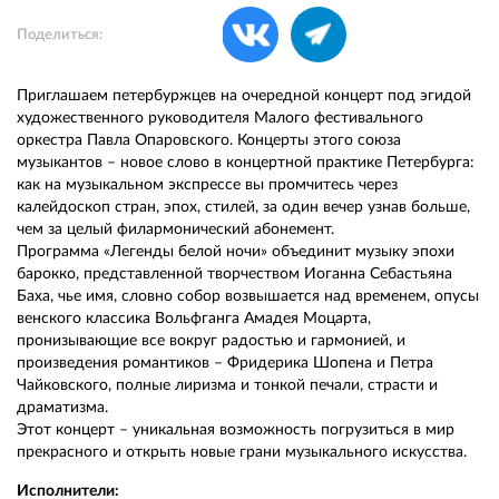
Поделиться:
Приглашаем петербуржцев на очередной концерт под эгидой
художественного руководителя Малого фестивального
оркестра Павла Опаровского. Концерты этого союза
музыкантов – новое слово в концертной практике Петербурга:
как на музыкальном экспрессе вы промчитесь через
калейдоскоп стран, эпох, стилей, за один вечер узнав больше,
чем за целый филармонический абонемент.
Программа «Легенды белой ночи» объединит музыку эпохи
барокко, представленной творчеством Иоганна Себастьяна
Баха, чье имя, словно собор возвышается над временем, опусы
венского классика Вольфганга Амадея Моцарта,
пронизывающие все вокруг радостью и гармонией, и
произведения романтиков – Фридерика Шопена и Петра
Чайковского, полные лиризма и тонкой печали, страсти и
драматизма.
Этот концерт – уникальная возможность погрузиться в мир
прекрасного и открыть новые грани музыкального искусства.
Исполнители: