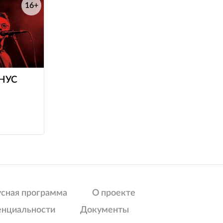
16+
е
НУС
усная программа
О проекте
енциальности
Документы