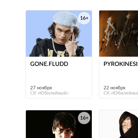
16+
е
GONE.FLUDD
PYROKINESI
27 ноября
22 ноября
СК «Юбилейный»
СК «Юбилейны
16+