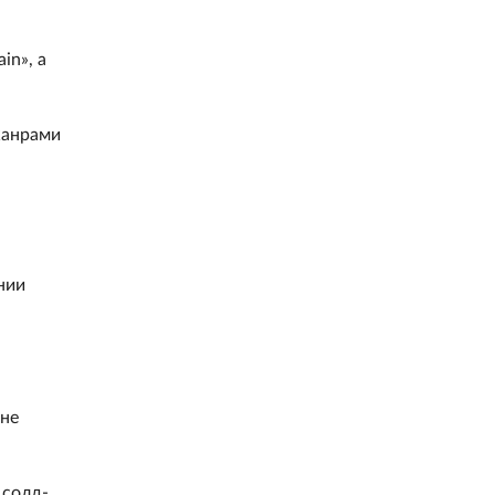
in», а
жанрами
нии
 не
 солд-