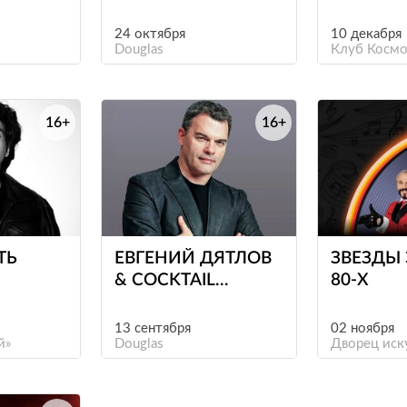
24 октября
10 декабря
Douglas
Клуб Космо
16+
16+
е
е
ТЬ
ЕВГЕНИЙ ДЯТЛОВ
ЗВЕЗДЫ
& COCKTAIL
80-Х
PROJECT
13 сентября
02 ноября
й»
Douglas
Дворец иск