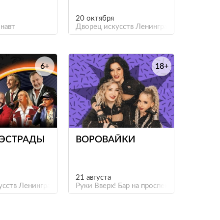
20 октября
навт
Дворец искусств Ленинградской области
6+
18+
е
е
 ЭСТРАДЫ
ВОРОВАЙКИ
21 августа
усств Ленинградской области
Руки Вверх! Бар на проспекте Культуры