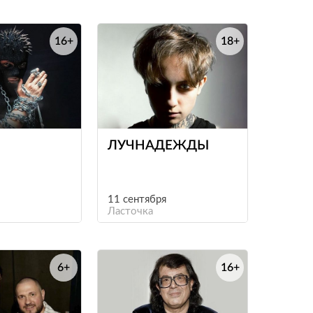
16+
18+
е
е
ЛУЧНАДЕЖДЫ
11 сентября
Ласточка
6+
16+