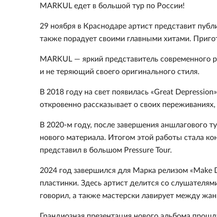
MARKUL едет в большой тур по России!
29 ноября в Краснодаре артист представит публ
также порадует своими главными хитами. Приго
MARKUL — яркий представитель современного р
и не теряющий своего оригинального стиля.
В 2018 году на свет появилась «Great Depressio
откровенно рассказывает о своих переживаниях,
В 2020-м году, после завершения аншлагового ту
нового материала. Итогом этой работы стала ко
представил в большом Pressure Tour.
2024 год завершился для Марка релизом «Make D
пластинки. Здесь артист делится со слушателя
говорил, а также мастерски лавирует между жан
Грандиозная презентация нового альбома прошла