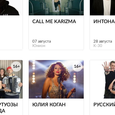
е
е
CALL ME KARIZMA
ИНТОНА
07 августа
28 августа
Юнион
K-30
16+
16+
е
е
РТУОЗЫ
ЮЛИЯ КОГАН
РУССКИ
ДА