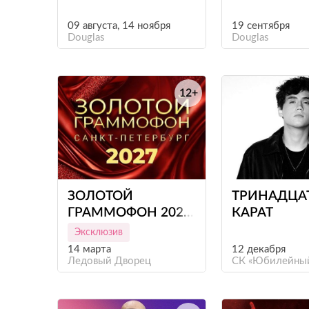
09 августа, 14 ноября
19 сентября
Douglas
Douglas
12+
е
ЗОЛОТОЙ
ТРИНАДЦА
ГРАММОФОН 2027
КАРАТ
(САНКТ-ПЕТЕРБУРГ)
Эксклюзив
14 марта
12 декабря
Ледовый Дворец
СК «Юбилейны