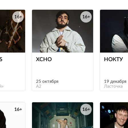
16+
16+
е
е
S
XCHO
НОКТУ
25 октября
19 декабря
й»
A2
Ласточка
16+
16+