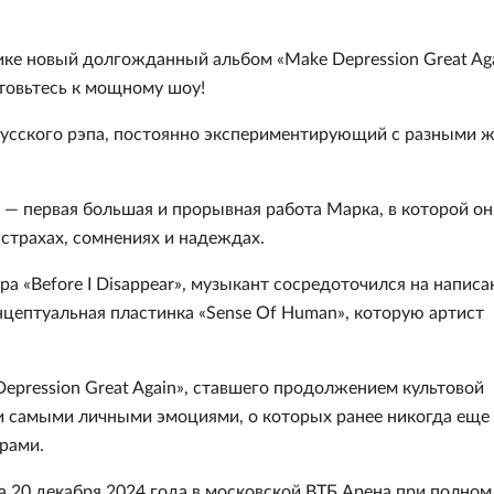
ике новый долгожданный альбом «Make Depression Great Aga
товьтесь к мощному шоу!
усского рэпа, постоянно экспериментирующий с разными 
n» — первая большая и прорывная работа Марка, в которой он
 страхах, сомнениях и надеждах.
ра «Before I Disappear», музыкант сосредоточился на написа
нцептуальная пластинка «Sense Of Human», которую артист
epression Great Again», ставшего продолжением культовой
ми самыми личными эмоциями, о которых ранее никогда еще
рами.
 20 декабря 2024 года в московской ВТБ Арена при полном