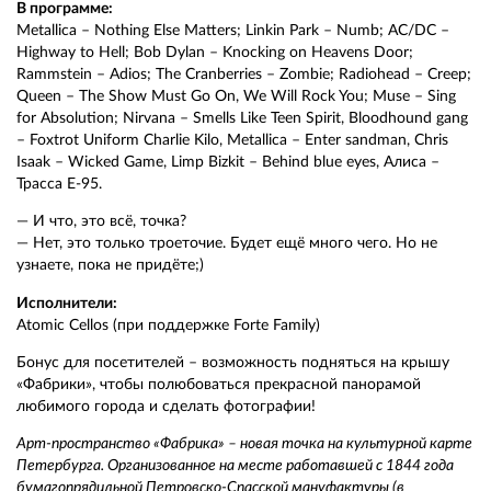
В программе:
Metallica – Nothing Else Matters; Linkin Park – Numb; AC/DC –
Highway to Hell; Bob Dylan – Knocking on Heavens Door;
Rammstein – Adios; The Cranberries – Zombie; Radiohead – Creep;
Queen – The Show Must Go On, We Will Rock You; Muse – Sing
for Absolution; Nirvana – Smells Like Teen Spirit, Bloodhound gang
– Foxtrot Uniform Charlie Kilo, Metallica – Enter sandman, Chris
Isaak – Wicked Game, Limp Bizkit – Behind blue eyes, Алиса –
Трасса E-95.
— И что, это всё, точка?
— Нет, это только троеточие. Будет ещё много чего. Но не
узнаете, пока не придёте;)
Исполнители:
Atomic Cellos (при поддержке Forte Family)
Бонус для посетителей – возможность подняться на крышу
«Фабрики», чтобы полюбоваться прекрасной панорамой
любимого города и сделать фотографии!
Арт-пространство «Фабрика» – новая точка на культурной карте
Петербурга. Организованное на месте работавшей с 1844 года
бумагопрядильной Петровско-Спасской мануфактуры (в