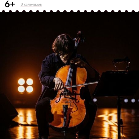
6+
В календарь