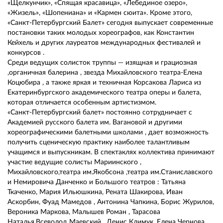
«Щелкунчик», «Спящая красавица», «Лебединое озеро»,
«Жизель», «Шопениана» и «Кармен сюита». Кроме этого,
«Санкт-Петербургский Балет» сегодня выпускает современные
постановки таких молодых хореографов, как Константин
Кейхель и других лауреатов международных фестивалей и
конкурсов .
Среди ведущих солисток труппы — изящная и грациозная
,органичная балерина , звезда Михайловского театра-Елена
Коцюбира , а также яркая и техничная Корсакова Лариса из
Екатеринбургского академического театра оперы и балета,
которая отличается особенным артистизмом.
«Санкт-Петербургский балет» постоянно сотрудничает с
Академией русского балета им. Вагановой и другими
хореографическими балетными школами , дает возможность
получить сценическую практику наиболее талантливым
учащимся и выпускникам. В спектаклях коллектива принимают
участие ведущие солисты Мариинского ,
Михайловского,театра им.Якобсона ,театра им.Станиславского
и Немировича Данченко и Большого театров : Татьяна
Ткаченко, Мария Ильюшкина, Рената Шакирова, Иван
Аскорбин, Фуад Мамедов , Антонина Чапкина, Борис Журилов,
Вероника Маркова, Малышев Роман , Тарасова
Наталья,Всеволод Маевский , Денис Климук, Елена Чернова ,