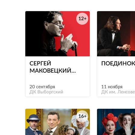
12+
е
СЕРГЕЙ
ПОЕДИНО
МАКОВЕЦКИЙ
«НЕСЛУЧАЙНАЯ
ВСТРЕЧА»
20 сентября
11 ноября
ДК Выборгский
ДК им. Ленсове
16+