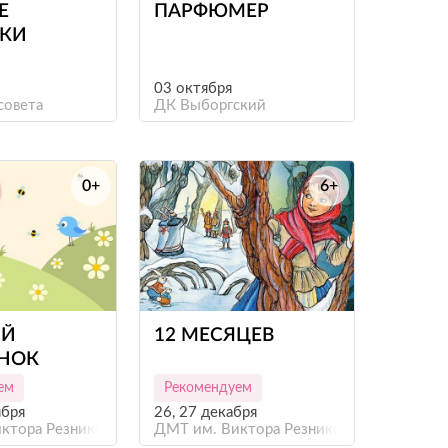
Е
ПАРФЮМЕР
КИ
03 октября
совета
ДК Выборгский
0+
6+
е
е
Й
12 МЕСЯЦЕВ
НОК
ем
Рекомендуем
ября
26, 27 декабря
ктора Резникова
ДМТ им. Виктора Резникова