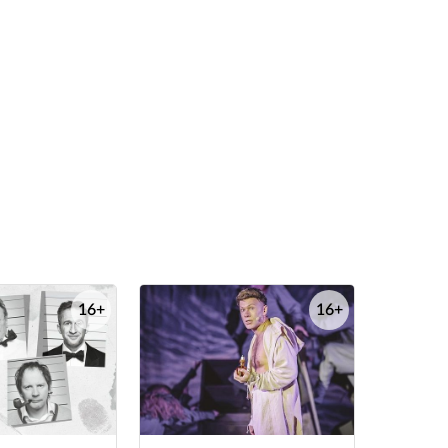
16+
16+
е
е