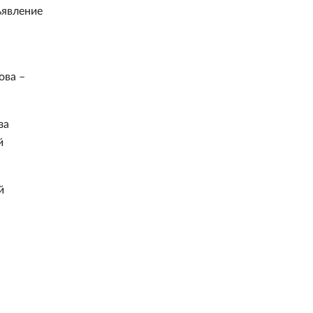
ъявление
ова –
за
й
й