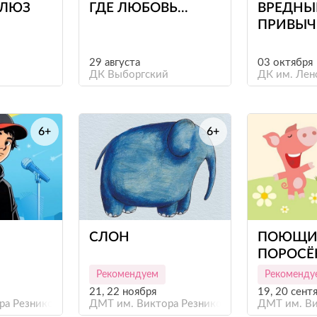
БЛЮЗ
ГДЕ ЛЮБОВЬ...
ВРЕДНЫ
ПРИВЫЧ
29 августа
03 октября
ДК Выборгский
ДК им. Лен
6+
6+
е
е
СЛОН
ПОЮЩИ
ПОРОСЁ
Рекомендуем
Рекоменду
21, 22 ноября
19, 20 сент
ра Резникова
ДМТ им. Виктора Резникова
ДМТ им. Ви