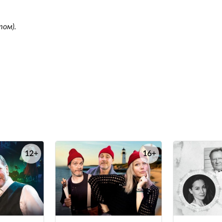
том).
12+
16+
е
е