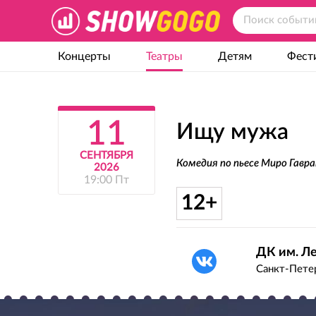
Концерты
Театры
Детям
Фест
11
Ищу мужа
СЕНТЯБРЯ
Комедия по пьесе Миро Гавр
2026
19:00 Пт
12+
ДК им. Л
Санкт-Петер