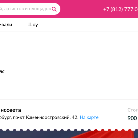
+7 (812) 777 
ивали
Шоу
ана
енсовета
Стои
бург, пр-кт Каменноостровский, 42.
На карте
900