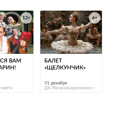
12+
6+
е
е
СЯ ВАМ
БАЛЕТ
АРИН!
«ЩЕЛКУНЧИК»
31 декабря
нда Маяковки
совета
ДК Железнодорожников