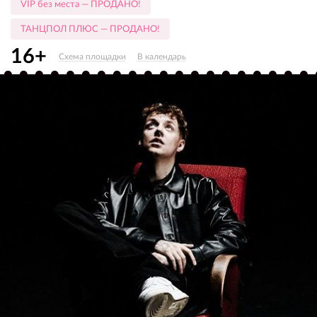
VIP без места — ПРОДАНО!
ТАНЦПОЛ ПЛЮС — ПРОДАНО!
16+
Схема площадки
В календарь