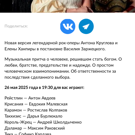
Поделиться:
Новая версия легендарной рок-оперы Антона Круглова и
Елены Ханпиры в постановке Василия Заржецкого.
Музыкальная притча о человеке, решившем стать богом. О
любви, братстве, предательстве и надежде. О простом
человеческом взаимопонимании. Об ответственности за
последствия сделанного выбора.
26 мая 2025 года в 19:30 для вас играют:
Рейстлин — Антон Авдеев
Крисания — Евдокия Малевская
Карамон — Ростислав Колпаков
Такхизис — Дарья Бурлюкало
Король-Жрец — Андрей Школдыченко
Даламар — Максим Раковский
Тика — Софико Кардава