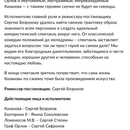
Орлов и неутомимый, неотразимый, непревзойдённый
Казанова — с такими героями скучно не будет ни секунды.
Исполнителю главной роли и режиссеру-постановщику
Сергею Безрукову удалось найти свежую трактовку образа
знакомого всем персонажа и создать идеальный
юмористический спектакль вокруг него. От классической
комедии положений до мелодрамы – спектакль заставляет
задаться вопросом: так ли прост герой на самом деле? Мы
видим его благородным джентльменом, заботящимся о чести
женщин, хорошим другом и человеком, способным на
настоящую любовь.
В конце спектакля зритель почувствует, что сама жизнь
Казановы по-своему тоже была произведением искусства.
Режиссер-постановщик:
Сергей Безруков
Действующие лица и исполнители:
Казанова - Сергей Безруков
Екатерина II - Янина Соколовская
Ломоносов М.В. – Сергей Степин
Граф Орлов – Сергей Сафронов