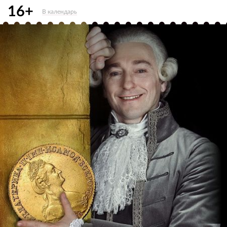
16+
В календарь