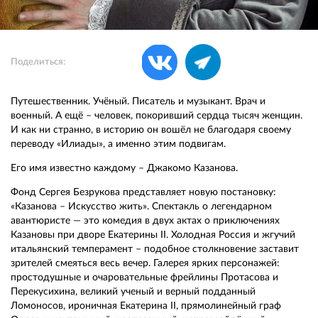
Поделиться:
Путешественник. Учёный. Писатель и музыкант. Врач и
военный. А ещё – человек, покоривший сердца тысяч женщин.
И как ни странно, в историю он вошёл не благодаря своему
переводу «Илиады», а именно этим подвигам.
Его имя известно каждому – Джакомо Казанова.
Фонд Сергея Безрукова представляет новую постановку:
«Казанова – Искусство жить». Спектакль о легендарном
авантюристе — это комедия в двух актах о приключениях
Казановы при дворе Екатерины II. Холодная Россия и жгучий
итальянский темперамент – подобное столкновение заставит
зрителей смеяться весь вечер. Галерея ярких персонажей:
простодушные и очаровательные фрейлины Протасова и
Перекусихина, великий ученый и верный подданный
Ломоносов, ироничная Екатерина II, прямолинейный граф