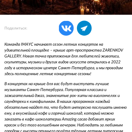
Поделиться:
Команда IMAYC начинает сезон летних концертов на
удивительной площадке – крыше арт-пространства ZARENKOV
GALLERY. Новая точка притяжения для любителей живописи,
скульптуры, музыки и других видов искусств открылась в 2022
году в историческом центре Санкт-Петербурга, и мы проводим
здесь полноценные летние концертные сезоны!
В концертах на крыше для вас будут выступать лучшие
музыканты Санкт-Петербурга. Популярная классика и
зажигательный джаз, знаменитые рок-хиты на виолончелях и
саундтреки к кинофильмам. В наших программах каждый
обязательно найдет то, что будет интересно послушать именно
ему, а вкуснейший кофе и горячий шоколад, который можно
заказать в кафе-шоколатерии Amazing cacao добавит ярких
красок и без того волшебным вечерам. Наблюдать за любимым
городом с высоты птичьего полёта тёплым летним питерским