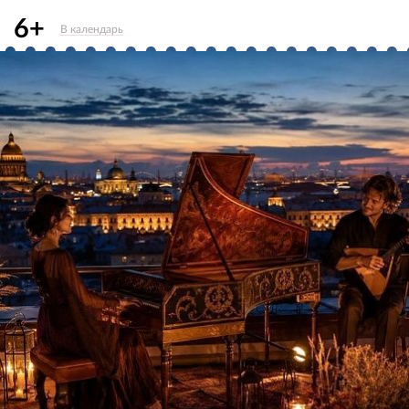
6+
В календарь