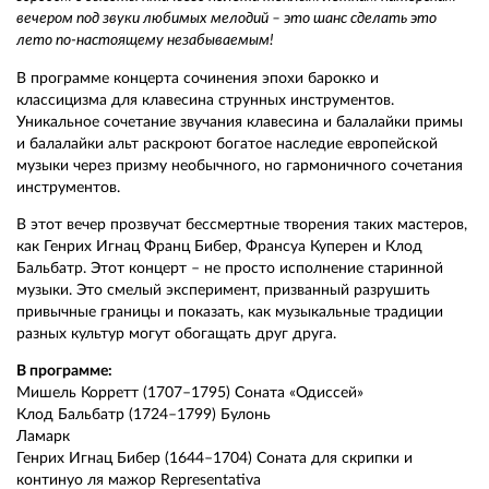
вечером под звуки любимых мелодий – это шанс сделать это
лето по-настоящему незабываемым!
В программе концерта сочинения эпохи барокко и
классицизма для клавесина струнных инструментов.
Уникальное сочетание звучания клавесина и балалайки примы
и балалайки альт раскроют богатое наследие европейской
музыки через призму необычного, но гармоничного сочетания
инструментов.
В этот вечер прозвучат бессмертные творения таких мастеров,
как Генрих Игнац Франц Бибер, Франсуа Куперен и Клод
Бальбатр. Этот концерт – не просто исполнение старинной
музыки. Это смелый эксперимент, призванный разрушить
привычные границы и показать, как музыкальные традиции
разных культур могут обогащать друг друга.
В программе:
Мишель Корретт (1707–1795) Соната «Одиссей»
Клод Бальбатр (1724–1799) Булонь
Ламарк
Генрих Игнац Бибер (1644–1704) Соната для скрипки и
континуо ля мажор Representativa