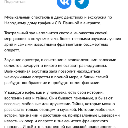
Поделиться:
Музыкальный спектакль в двух действиях и экскурсия по
Народному дому графини С.В. Паниной в антракте.
Театральный зал наполнится светом множества свечей,
мерцающих в полутьме зала, божественными звуками лучших
арий и самыми известными фрагментами бессмертных
оперетт.
Звучание оркестра, в сочетании с великолепными голосами
солистов, зачарует и никого не оставит равнодушным.
Великолепная акустика зала позволит насладиться
жемчужинами оперетты в полной мере, а блики свечей
разбудят воображение и пробудят полет фантазии.
У каждого кафе, как и у человека, есть свои истории,
воспоминания и тайны. Они бывают печальные, а бывают
веселые, любовные или дружеские. Тайны, которые можно
рассказать только сердцем и музыкой. Истории любовных
встреч, признаний и расставаний, приправленные шедеврами
известных опер и оперетт и знаменитого французского
шансона. И всё это в настоящей парижской аранжировке в