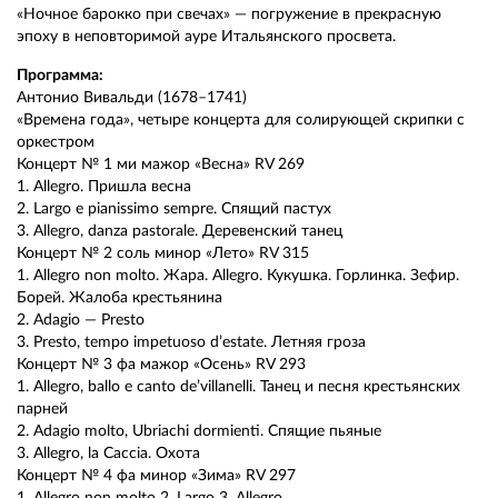
«Ночное барокко при свечах» — погружение в прекрасную
эпоху в неповторимой ауре Итальянского просвета.
Программа:
Антонио Вивальди (1678–1741)
«Времена года», четыре концерта для солирующей скрипки с
оркестром
Концерт № 1 ми мажор «Весна» RV 269
1. Allegro. Пришла весна
2. Largo e pianissimo sempre. Спящий пастух
3. Allegro, danza pastorale. Деревенский танец
Концерт № 2 соль минор «Лето» RV 315
1. Allegro non molto. Жара. Allegro. Кукушка. Горлинка. Зефир.
Борей. Жалоба крестьянина
2. Adagio — Presto
3. Presto, tempo impetuoso d’estate. Летняя гроза
Концерт № 3 фа мажор «Осень» RV 293
1. Allegro, ballo e canto de’villanelli. Танец и песня крестьянских
парней
2. Adagio molto, Ubriachi dormienti. Спящие пьяные
3. Allegro, la Caccia. Охота
Концерт № 4 фа минор «Зима» RV 297
1. Allegro non molto 2. Largo 3. Allegro