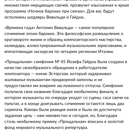
множеством мерцающих свечей, прозвучит изысканная и яркая
программа «Ночное барокко при свечах». Для вас будут
исполнены шедевры Вивальди и Гайдна.
«Времена года» Антонио Вивальди — самое популярное
сочинение эпохи барокко. Это философское размышление о
круговороте жизни и образец композиторского мастерства,
календарь, иллюстрированный музыкальными зарисовками, и
впечатляющая экскурсия по четырем регионам Италии.
«Прощальная» симфония № 45 Йозефа Гайдна была создана в
качестве своеобразного обращения к работодателю
композитора — князю Эстергази, который задерживал
жалованье музыкантам придворной капеллы и не
предоставлял им вовремя заслуженного отпуска. Симфония
получила свое название благодаря необычному финалу, в
котором музыканты по очереди уходят со сцены, гася свечи на
пультах, а в конце доигрывать сочинение остаются лишь два
скрипача. Какова была реакция князя и была ли достигнута
заданная цель – нам неизвестно и сегодня, но, благодаря
столь необычному приему, «Прощальная» вписана в золотой
фонд мирового музыкального репертуара.