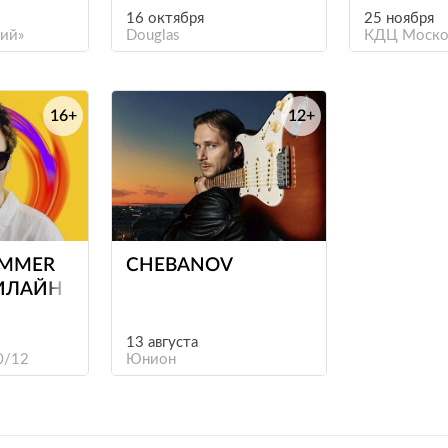
16 октября
25 ноября
ий»
Douglas
КДЦ Моско
16+
12+
е
е
UMMER
CHEBANOV
БИЛАЙН
13 августа
0/12
Юнион