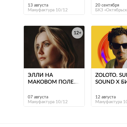
13 августа
20 сентября
Мануфактура 10/12
БКЗ «Октябрьск
12+
е
ЭЛЛИ НА
ZOLOTO. S
МАКОВОМ ПОЛЕ.
SOUND Х 
SUMMER SOUND Х
БИЛАЙН
07 августа
12 августа
Мануфактура 10/12
Мануфактура 1