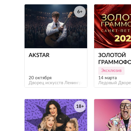
6+
е
AKSTAR
ЗОЛОТОЙ
ГРАММОФО
(САНКТ-ПЕТ
Эксклюзив
20 октября
14 марта
Дворец искусств Ленинградской области
Ледовый Двор
18+