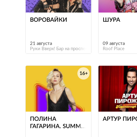
е
ВОРОВАЙКИ
ШУРА
21 августа
09 августа
Руки Вверх! Бар на проспекте Культуры
Roof Place
16+
е
ПОЛИНА
АРТУР ПИ
ГАГАРИНА. SUMMER
SOUND Х БИЛАЙН