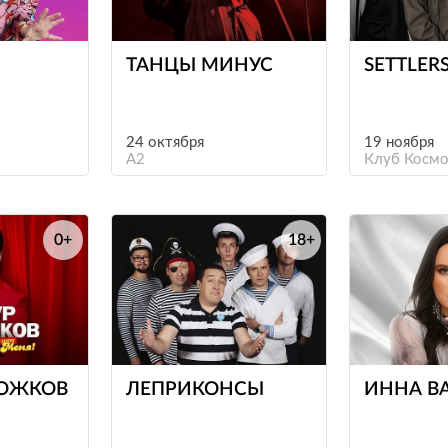
е
е
ТАНЦЫ МИНУС
SETTLER
24 октября
19 ноября
A2
Клуб Космо
0+
18+
е
е
РОЖКОВ
ЛЕПРИКОНСЫ
ИННА В