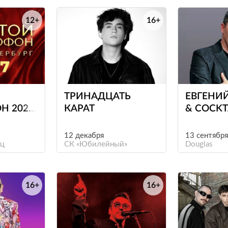
12+
16+
е
е
ТРИНАДЦАТЬ
ЕВГЕНИ
Н 2027
КАРАТ
& COCKT
ЕРБУРГ)
PROJECT
12 декабря
13 сентября
ец
СК «Юбилейный»
Douglas
16+
16+