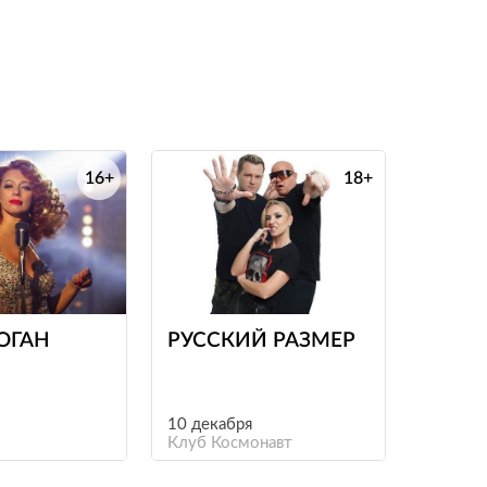
16+
18+
е
е
ОГАН
РУССКИЙ РАЗМЕР
10 декабря
Клуб Космонавт