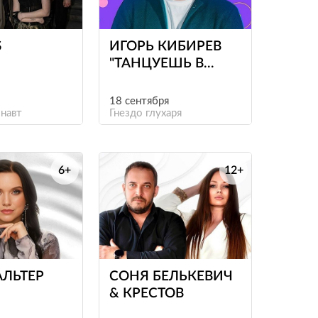
е
е
S
ИГОРЬ КИБИРЕВ
"ТАНЦУЕШЬ В
СТИЛЕ 90-Х"
18 сентября
навт
Гнездо глухаря
6+
12+
е
е
АЛЬТЕР
СОНЯ БЕЛЬКЕВИЧ
& КРЕСТОВ