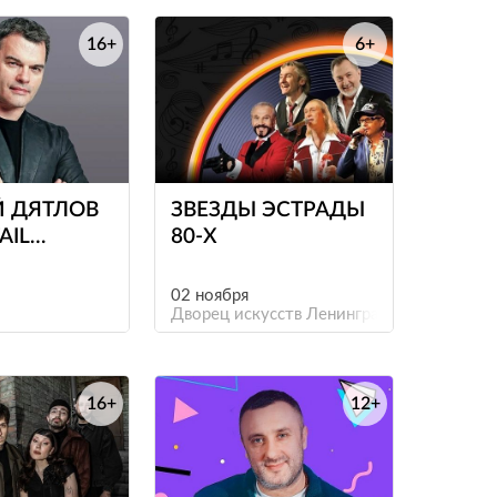
16+
6+
е
е
Й ДЯТЛОВ
ЗВЕЗДЫ ЭСТРАДЫ
AIL
80-Х
02 ноября
Дворец искусств Ленинградской области
16+
12+