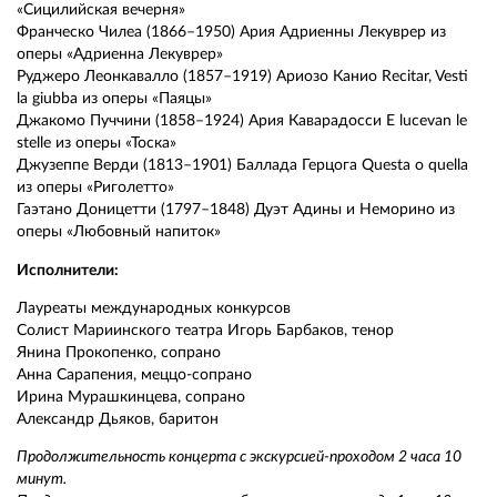
«Сицилийская вечерня»
Франческо Чилеа (1866–1950) Ария Адриенны Лекуврер из
оперы «Адриенна Лекуврер»
Руджеро Леонкавалло (1857–1919) Ариозо Канио Recitar, Vesti
la giubba из оперы «Паяцы»
Джакомо Пуччини (1858–1924) Ария Каварадосси E lucevan le
stelle из оперы «Тоска»
Джузеппе Верди (1813–1901) Баллада Герцога Questa o quella
из оперы «Риголетто»
Гаэтано Доницетти (1797–1848) Дуэт Адины и Неморино из
оперы «Любовный напиток»
Исполнители:
Лауреаты международных конкурсов
Солист Мариинского театра Игорь Барбаков, тенор
Янина Прокопенко, сопрано
Анна Сарапения, меццо-сопрано
Ирина Мурашкинцева, сопрано
Александр Дьяков, баритон
Продолжительность концерта с экскурсией-проходом 2 часа 10
минут.