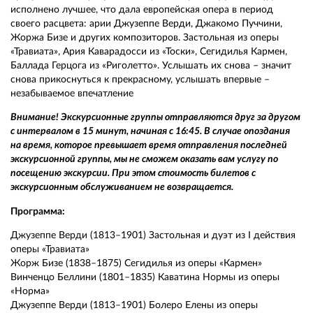
исполнено лучшее, что дала европейская опера в период
своего расцвета: арии Джузеппе Верди, Джакомо Пуччини,
Жоржа Бизе и других композиторов. Застольная из оперы
«Травиата», Ария Каварадосси из «Тоски», Сегидилья Кармен,
Баллада Герцога из «Риголетто». Услышать их снова – значит
снова прикоснуться к прекрасному, услышать впервые –
незабываемое впечатление
Внимание! Экскурсионные группы отправляются друг за другом
с интервалом в 15 минут, начиная с 16:45. В случае опоздания
на время, которое превышает время отправления последней
экскурсионной группы, мы не сможем оказать вам услугу по
посещению экскурсии. При этом стоимость билетов с
экскурсионным обслуживанием не возвращается.
Программа:
Джузеппе Верди (1813–1901) Застольная и дуэт из I действия
оперы «Травиата»
Жорж Бизе (1838–1875) Сегидилья из оперы «Кармен»
Винченцо Беллини (1801–1835) Каватина Нормы из оперы
«Норма»
Джузеппе Верди (1813–1901) Болеро Елены из оперы