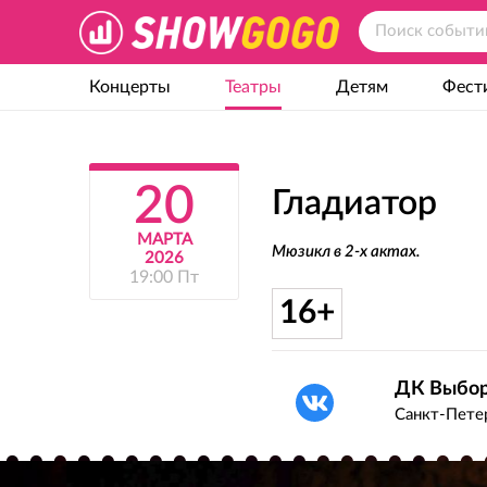
Концерты
Театры
Детям
Фест
20
Гладиатор
МАРТА
Мюзикл в 2-х актах.
2026
19:00 Пт
16+
ДК Выбор
Санкт-Петер