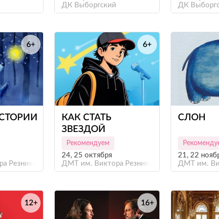
ДК Выборгский
ДК Выборг
6+
6+
е
е
СТОРИИ
КАК СТАТЬ
СЛОН
ЗВЕЗДОЙ
Рекомендуем
Рекоменду
24, 25 октября
21, 22 нояб
ра Резникова
ДМТ им. Виктора Резникова
ДМТ им. Ви
12+
16+