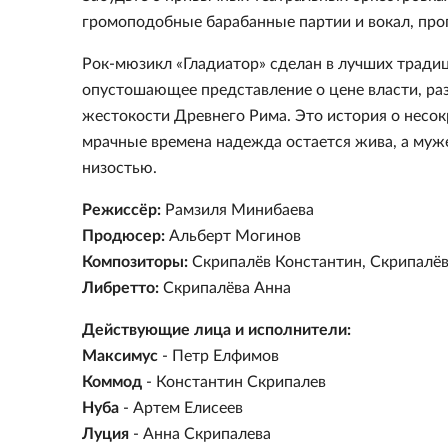
громоподобные барабанные партии и вокал, пр
Рок-мюзикл «Гладиатор» сделан в лучших тради
опустошающее представление о цене власти, ра
жестокости Древнего Рима. Это история о несок
мрачные времена надежда остается жива, а муже
низостью.
Режиссёр:
Рамзиля Минибаева
Продюсер:
Альберт Могинов
Композиторы:
Скрипалёв Константин, Скрипалёв
Либретто:
Скрипалёва Анна
Действующие лица и исполнители:
Максимус
- Петр Елфимов
Коммод
- Константин Скрипалев
Нуба
- Артем Елисеев
Луция
- Анна Скрипалева