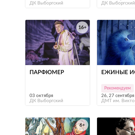
ДК Выборгский
ДК Выборгский
16+
е
ПАРФЮМЕР
ЕЖИНЫЕ И
Рекомендуем
03 октября
26, 27 сентября
ДК Выборгский
ДМТ им. Викто
6+