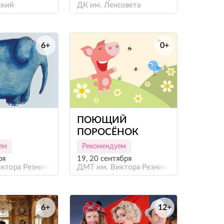
ский
ДК им. Ленсовета
6+
0+
е
е
ПОЮЩИЙ
ПОРОСЁНОК
ем
Рекомендуем
ря
19, 20 сентября
ктора Резникова
ДМТ им. Виктора Резникова
6+
12+