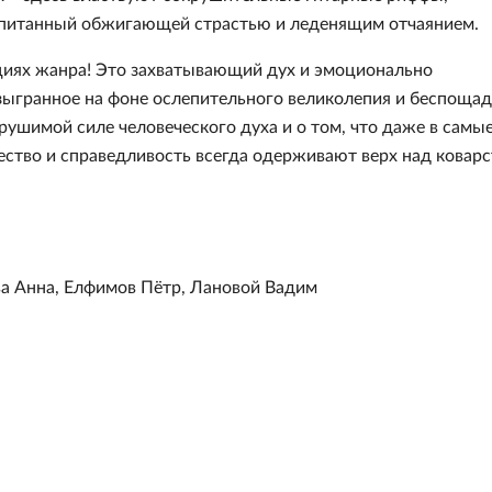
опитанный обжигающей страстью и леденящим отчаянием.
циях жанра! Это захватывающий дух и эмоционально
зыгранное на фоне ослепительного великолепия и беспоща
рушимой силе человеческого духа и о том, что даже в самы
ство и справедливость всегда одерживают верх над коварс
а Анна, Елфимов Пётр, Лановой Вадим