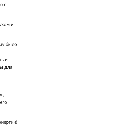
ю с
ухом и
ому было
ть и
ды для
я
г,
его
энергии!