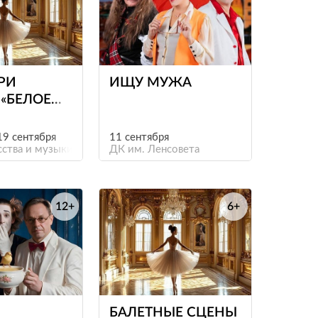
е
е
РИ
ИЩУ МУЖА
 «БЕЛОЕ
О»
НОЕ),
 19 сентября
11 сентября
ЕЗАДА» И
сства и музыки на Невском: Ротонда Маяковки
ДК им. Ленсовета
12+
6+
е
е
БАЛЕТНЫЕ СЦЕНЫ