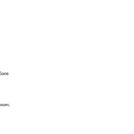
баев
кин,