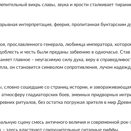
лепительный вихрь славы, звука и ярости сталкивает тирани
 взрывная интерпретация, феерия, пропитанная бунтарским д
роя, прославленного генерала, любимца императора, котор
облесть и честь были преданы забвению в одночасье. Став
няет главное – неугасимую силу духа, веру в справедливос
епла, он становится символом сопротивления, лучом надеж
, словно сошедшие со страниц истории, и завораживающа
 атмосферу гладиаторских боев, змеиных придворных интри
евних ритуалов, без остатка погружая зрителя в мир Древн
ральную сцену смесь античного величия и современной рок-
х – здесь властвуют сокрушительные гитарные риффы,