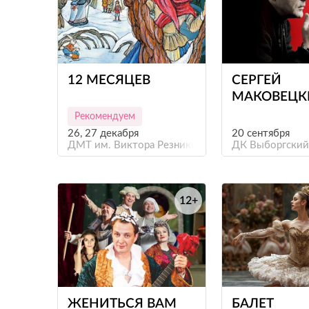
е
12 МЕСЯЦЕВ
СЕРГЕЙ
МАКОВЕЦК
«НЕСЛУЧА
Рекомендуем
ВСТРЕЧА»
26, 27 декабря
20 сентября
ДМТ им. Виктора Резникова
ДК Выборгский
12+
е
ЖЕНИТЬСЯ ВАМ
БАЛЕТ