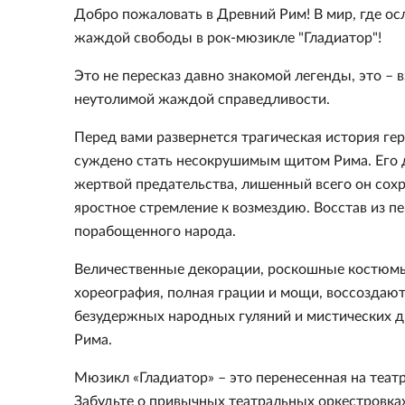
Добро пожаловать в Древний Рим! В мир, где ос
жаждой свободы в рок-мюзикле "Гладиатор"!
Это не пересказ давно знакомой легенды, это –
неутолимой жаждой справедливости.
Перед вами развернется трагическая история ге
суждено стать несокрушимым щитом Рима. Его д
жертвой предательства, лишенный всего он сохра
яростное стремление к возмездию. Восстав из п
порабощенного народа.
Величественные декорации, роскошные костюмы
хореография, полная грации и мощи, воссоздают
безудержных народных гуляний и мистических др
Рима.
Мюзикл «Гладиатор» – это перенесенная на теат
Забудьте о привычных театральных оркестровка