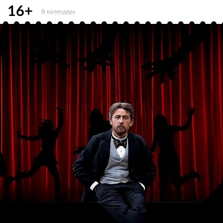
16+
В календарь