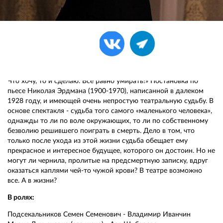
Поделиться:
«Нет, вы знаете, что я могу? Я могу никого не бояться. Никого.
Что хочу, то и сделаю. Все равно умирать!» Постановка по
пьесе Николая Эрдмана (1900-1970), написанной в далеком
1928 году, и имеющей очень непростую театральную судьбу. В
основе спектакля - судьба того самого «маленького человека»,
однажды то ли по воле окружающих, то ли по собственному
безволию решившего поиграть в смерть. Дело в том, что
только после ухода из этой жизни судьба обещает ему
прекрасное и интересное будущее, которого он достоин. Но не
могут ли чернила, пролитые на предсмертную записку, вдруг
оказаться каплями чей-то чужой крови? В театре возможно
все. А в жизни?
В ролях:
Подсекальников Семен Семенович - Владимир Иванчин