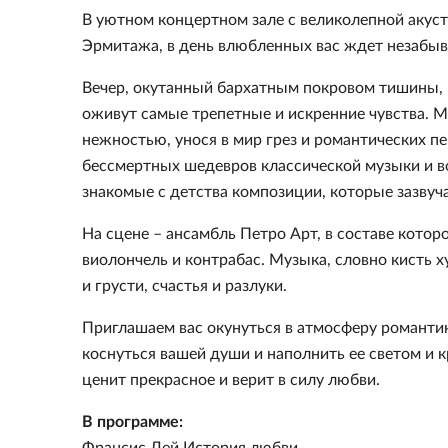
В уютном концертном зале с великолепной акуст
Эрмитажа, в день влюбленных вас ждет незабы
Вечер, окутанный бархатным покровом тишины, 
оживут самые трепетные и искренние чувства. 
нежностью, унося в мир грез и романтических п
бессмертных шедевров классической музыки и
знакомые с детства композиции, которые зазвуча
На сцене – ансамбль Петро Арт, в составе котор
виолончель и контрабас. Музыка, словно кисть 
и грусти, счастья и разлуки.
Приглашаем вас окунуться в атмосферу романти
коснуться вашей души и наполнить ее светом и к
ценит прекрасное и верит в силу любви.
В программе:
Франсис Лей История любви