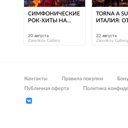
СИМФОНИЧЕСКИЕ
TORNA A SU
РОК-ХИТЫ НА
ИТАЛИЯ: О
КРЫШЕ
РОБЕРТИН
ЛОРЕТТИ Д
20 августа
22 августа
Zarenkov Gallery
АДРИАНО
Zarenkov Galler
ЧЕЛЕНТАН
Контакты
Правила покупки
Бон
Публичная оферта
Политика конфид