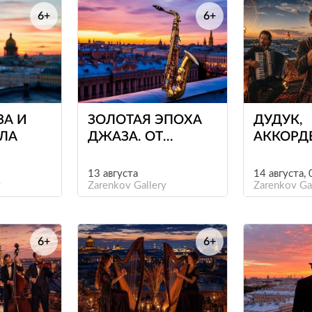
6+
6+
е
е
ЗА И
ЗОЛОТАЯ ЭПОХА
ДУДУК,
ЛЛА
ДЖАЗА. ОТ
АККОРД
ГЕРШВИНА И
БАРАБА
ЭЛЛИНГТОНА ДО
13 августа
14 августа,
y
СИНАТРЫ И ЧИКА
Zarenkov Gallery
Zarenkov Ga
КОРИА
6+
6+
е
е