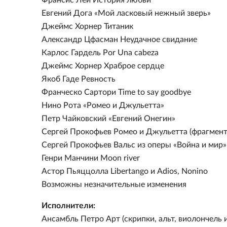
Евгений Дога «Мой ласковый нежный зверь»
Джеймс Хорнер Титаник
Александр Цфасман Неудачное свидание
Карлос Гардель Por Una cabeza
Джеймс Хорнер Храброе сердце
Якоб Гаде Ревность
Франческо Сартори Time to say goodbye
Нино Рота «Ромео и Джульетта»
Петр Чайковский «Евгений Онегин»
Сергей Прокофьев Ромео и Джульетта (фрагмен
Сергей Прокофьев Вальс из оперы «Война и мир»
Генри Манчини Moon river
Астор Пьяццолла Libertango и Adios, Nonino
Возможны незначительные изменения
Исполнители:
Ансамбль Петро Арт (скрипки, альт, виолончель 