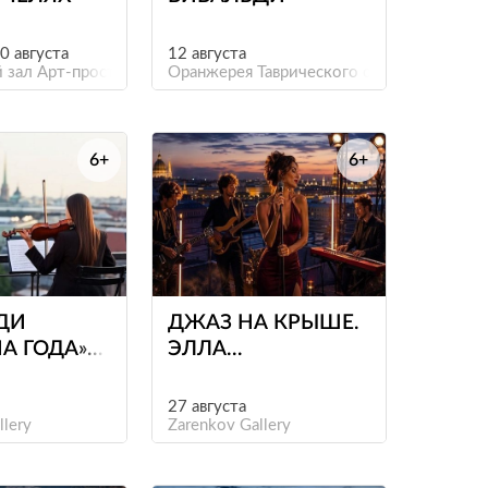
30 августа
12 августа
 зал Арт-пространства «Фабрика»
Оранжерея Таврического сада
6+
6+
е
е
ДИ
ДЖАЗ НА КРЫШЕ.
А ГОДА»
ЭЛЛА
ТЕРБУРГОМ
ФИЦДЖЕРАЛЬД
27 августа
llery
Zarenkov Gallery