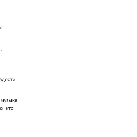
,
е
радости
 музыке
х, кто