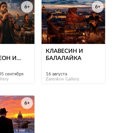
6+
6+
е
е
КЛАВЕСИН И
ЕОН И
БАЛАЛАЙКА
НЫ
 05 сентября
16 августа
llery
Zarenkov Gallery
6+
е