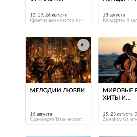
КЛАВЕСИНЕ ПРИ
СВЕЧАХ «О
СВЕЧАХ.
ДО
12, 19, 26 августа
18 августа
БОГЕМНЫЙ
Креативный кластер Арте-Фактум
ИНТЕРСТЕЛ
Концертный зал
ПЕТЕРБУРГ
6+
е
МЕЛОДИИ ЛЮБВИ
МИРОВЫЕ 
ХИТЫ И
САУНДТРЕ
КРЫШЕ
16 августа
15, 23 августа, 
Оранжерея Таврического сада
Zarenkov Galler