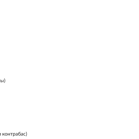
ты)
и контрабас)