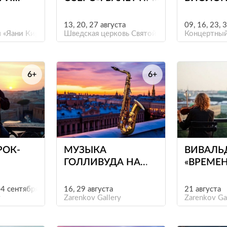
Т БАХА
СВЕЧАХ
13, 20, 27 августа
09, 16, 23, 
ЛАР»
 «Яани Кирик»
Шведская церковь Святой Екатерины
Концертный
6+
6+
е
е
РОК-
МУЗЫКА
ВИВАЛЬ
ГОЛЛИВУДА НА
«ВРЕМЕН
КИ НА
САКСОФОНАХ
НАД ПЕ
04 сентября
16, 29 августа
21 августа
y
Zarenkov Gallery
Zarenkov Ga