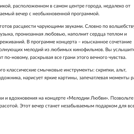
икой, расположенном в самом центре города, недалеко от
ваемый вечер с необыкновенной программой.
готов расцвести чарующими звуками. Словно по волшебству
Музыка, пронизанная любовью, наполнит сердца теплом и
ереживаний. В программе концерта – изысканное сочетание
 волнующих мелодий из любимых кинофильмов. Вы услышит
т по-новому, раскрывая все грани этого вечного чувства.
ого классические смычковые инструменты: скрипки, альт,
художника, нарисует яркие картины, запечатлевая моменты 
ки и вдохновения на концерте «Мелодии Любви». Позвольте
расотой. Этот вечер станет незабываемым подарком для все