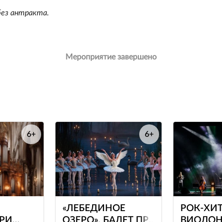
без антракта.
Мероприятие завершено
6+
6+
е
е
«ЛЕБЕДИНОЕ
РОК-ХИ
ПРИ
ОЗЕРО». БАЛЕТ ПРИ
ВИОЛОН