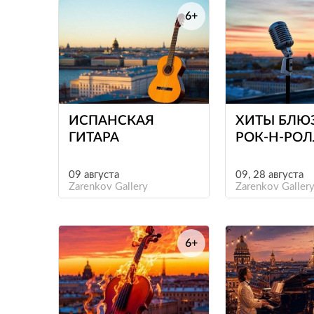
6+
е
ИСПАНСКАЯ
ХИТЫ БЛЮ
ГИТАРА
РОК-Н-РО
09 августа
09, 28 августа
Zarenkov Gallery
Zarenkov Galler
6+
е