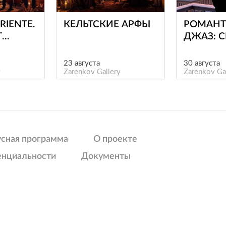
RIENTE.
КЕЛЬТСКИЕ АРФЫ
РОМАНТ
Т
ДЖАЗ: С
О
АРМСТР
О
23 августа
30 августа
y
Zarenkov Gallery
Zarenkov Ga
О
усная программа
О проекте
енциальности
Документы