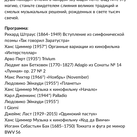
магию, станьте свидетелем слияния великих традиций и
смелых музыкальных решений, рожденных в свете тысяч
свечей.
Программа:
Рихард Штраус (1864–1949) Вступление из симфонической
поэмы «Так говорил Заратустра»
Ханс Циммер (1957*) Органные вариации из кинофильма
«Интерстеллар»
Арво Пярт (1935*) Trivium
Людвиг ван Бетховен (1770–1827) Adagio из Сонаты № 14
«Лунная» op. 27 № 2
Макс Рихтер (1966*) «Ноябрь» (November)
Людовико Эйнауди (1955*) «Планеты»
Ханс Циммер Музыка к кинофильму «Начало»
Карл Дженкинс (1944*) Palladio
Людовико Эйнауди (1955*)
I Giorni
Джеймс Ласт (1929–2015) «Одинокий пастух»
Ханс Циммер Музыка к кинофильму «Код да Винчи»
Иоганн Себастьян Бах (1685–1750) Токката и фуга ре минор
BWV 56