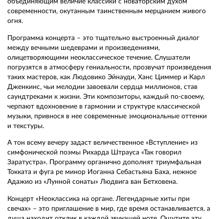
объединяющим величие классики с новаторским духом
современности, окутанным таинственным мерцанием живого
огня.
Программа концерта – это тщательно выстроенный диалог
между вечными шедеврами и произведениями,
олицетворяющими неоклассическое течение. Слушатели
погрузятся в атмосферу гениальности, прозвучат произведения
таких мастеров, как Людовико Эйнауди, Ханс Циммер и Карл
Дженкинс, чьи мелодии завоевали сердца миллионов, став
саундтреками к жизни. Эти композиторы, каждый по-своему,
черпают вдохновение в гармонии и структуре классической
музыки, привнося в нее современные эмоциональные оттенки
и текстуры.
А тон всему вечеру задаст величественное «Вступление» из
симфонической поэмы Рихарда Штрауса «Так говорил
Заратустра». Программу органично дополнят триумфальная
Токката и фуга ре минор Иоганна Себастьяна Баха, нежное
Адажио из «Лунной сонаты» Людвига ван Бетховена.
Концерт «Неоклассика на органе. Легендарные хиты при
свечах» – это приглашение в мир, где время останавливается, а
душа находит отклик в каждой звучащей ноте. Ощутите эту