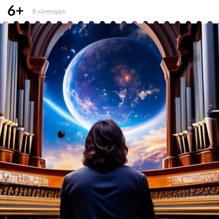
6+
В календарь